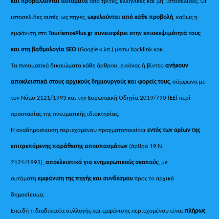
και προβάλλονται αυτόματα
από τρίτες, ελληνικές και μη, ιστοσελίδες. Οι
ιστοσελίδες αυτές, ως πηγές,
ωφελούνται από κάθε προβολή
, καθώς η
εμφάνιση στο
TourismosPlus
.
gr συνεισφέρει στην επισκεψιμότητά τους
και στη βαθμολογία SEO
(Google κ.λπ.) μέσω backlink κοκ.
Τα πνευματικά δικαιώματα κάθε άρθρου, εικόνας ή βίντεο
ανήκουν
αποκλειστικά στους αρχικούς δημιουργούς και φορείς τους
, σύμφωνα με
τον Νόμο 2121/1993 και την Ευρωπαϊκή Οδηγία 2019/790 (ΕΕ) περί
προστασίας της πνευματικής ιδιοκτησίας.
Η αναδημοσίευση περιεχομένου πραγματοποιείται
εντός των ορίων της
επιτρεπόμενης παράθεσης αποσπασμάτων
(άρθρο 19 Ν.
2121/1993),
αποκλειστικά για ενημερωτικούς σκοπούς
, με
αυτόματη
εμφάνιση της πηγής και συνδέσμου
προς το αρχικό
δημοσίευμα.
Επειδή η διαδικασία συλλογής και εμφάνισης περιεχομένου είναι
πλήρως