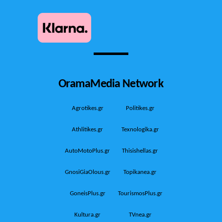
OramaMedia Network
Agrotikes.gr
Politikes.gr
Athlitikes.gr
Texnologika.gr
AutoMotoPlus.gr
Thisishellas.gr
GnosiGiaOlous.gr
Topikanea.gr
GoneisPlus.gr
TourismosPlus.gr
Kultura.gr
TVnea.gr