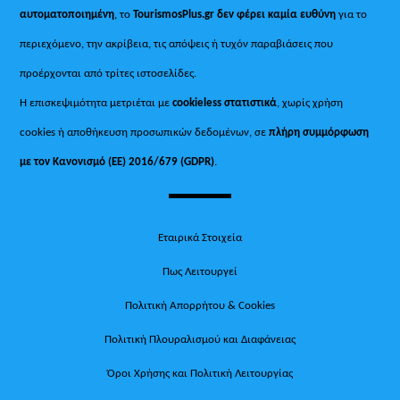
αυτοματοποιημένη
, το
TourismosPlus.gr
δεν φέρει καμία ευθύνη
για το
περιεχόμενο, την ακρίβεια, τις απόψεις ή τυχόν παραβιάσεις που
προέρχονται από τρίτες ιστοσελίδες.
Η επισκεψιμότητα μετριέται με
cookieless στατιστικά
, χωρίς χρήση
cookies ή αποθήκευση προσωπικών δεδομένων, σε
πλήρη συμμόρφωση
με τον Κανονισμό (ΕΕ) 2016/679 (GDPR)
.
Εταιρικά Στοιχεία
Πως Λειτουργεί
Πολιτική Απορρήτου & Cookies
Πολιτική Πλουραλισμού και Διαφάνειας
Όροι Χρήσης και Πολιτική Λειτουργίας