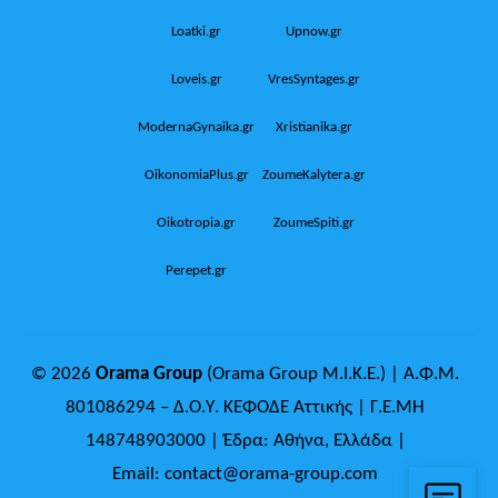
Loatki.gr
Upnow.gr
Loveis.gr
VresSyntages.gr
ModernaGynaika.gr
Xristianika.gr
OikonomiaPlus.gr
ZoumeKalytera.gr
Oikotropia.gr
ZoumeSpiti.gr
Perepet.gr
© 2026
Orama Group
(Orama Group Μ.Ι.Κ.Ε.) | Α.Φ.Μ.
801086294 – Δ.Ο.Υ. ΚΕΦΟΔΕ Αττικής | Γ.Ε.ΜΗ
148748903000 | Έδρα: Αθήνα, Ελλάδα |
Email: contact@orama-group.com