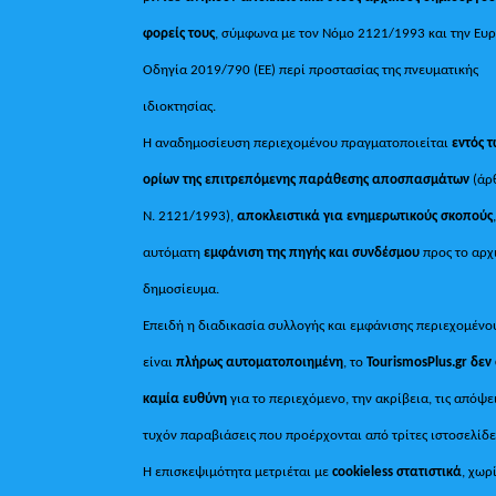
φορείς τους
, σύμφωνα με τον Νόμο 2121/1993 και την Ευ
Οδηγία 2019/790 (ΕΕ) περί προστασίας της πνευματικής
ιδιοκτησίας.
Η αναδημοσίευση περιεχομένου πραγματοποιείται
εντός 
ορίων της επιτρεπόμενης παράθεσης αποσπασμάτων
(άρ
Ν. 2121/1993),
αποκλειστικά για ενημερωτικούς σκοπούς
αυτόματη
εμφάνιση της πηγής και συνδέσμου
προς το αρχ
δημοσίευμα.
Επειδή η διαδικασία συλλογής και εμφάνισης περιεχομένο
είναι
πλήρως αυτοματοποιημένη
, το
TourismosPlus.gr
δεν
καμία ευθύνη
για το περιεχόμενο, την ακρίβεια, τις απόψε
τυχόν παραβιάσεις που προέρχονται από τρίτες ιστοσελίδε
Η επισκεψιμότητα μετριέται με
cookieless στατιστικά
, χωρ