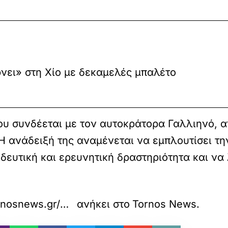
νει» στη Χίο με δεκαμελές μπαλέτο
υ συνδέεται με τον αυτοκράτορα Γαλλιηνό, απ
Η ανάδειξή της αναμένεται να εμπλουτίσει την
δευτική και ερευνητική δραστηριότητα και να
https://www.tornosnews.gr/mobile/foreis/periferies/75416-loytraki-synechizetai-h-anaskafikh-ereyna-sth-roma%CF%8Akh-epaylh-katoynistras.html
ανήκει στο
Tornos News
.