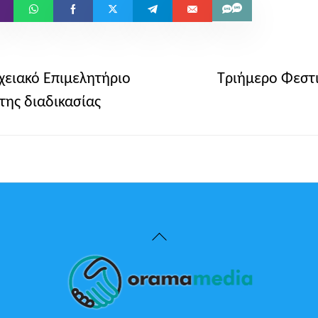
χειακό Επιμελητήριο
Τριήμερο Φεστ
της διαδικασίας
Back
To
Top