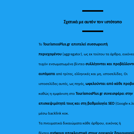
Σχετικά με αυτόν τον ιστότοπο
Το
TourismosPlus.gr
αποτελεί συσσωρευτή
περιεχομένου
(aggregator), ως εκ τούτου τα άρθρα, εικόνες
τυχόν ενσωματωμένα βίντεο
συλλέγονται και προβάλλοντ
αυτόματα
από τρίτες, ελληνικές και μη, ιστοσελίδες. Οι
ιστοσελίδες αυτές, ως πηγές,
ωφελούνται από κάθε προβ
καθώς η εμφάνιση στο
TourismosPlus
.
gr συνεισφέρει στην
επισκεψιμότητά τους και στη βαθμολογία SEO
(Google κ.λ
μέσω backlink κοκ.
Τα πνευματικά δικαιώματα κάθε άρθρου, εικόνας ή
βίντεο
ανήκουν αποκλειστικά στους αρχικούς δημιουργού