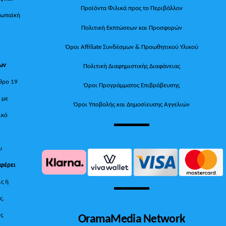
Προϊόντα Φιλικά προς το Περιβάλλον
ρωπαϊκή
Πολιτική Εκπτώσεων και Προσφορών
Όροι Affiliate Συνδέσμων & Προωθητικού Υλικού
των
Πολιτική Διαφημιστικής Διαφάνειας
θρο 19
Όροι Προγράμματος Επιβράβευσης
, με
Όροι Υποβολής και Δημοσίευσης Αγγελιών
ικό
υ
 φέρει
ις ή
ς.
OramaMedia Network
ίς