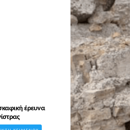
ασκαφική έρευνα
ίστρας