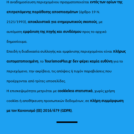
Η αναδημοσίευση περιεχομένου πραγματοποιείται
εντός των ορίων της
επιτρεπόμενης παράθεσης αποσπασμάτων
(άρθρο 19 Ν.
2121/1993),
αποκλειστικά για ενημερωτικούς σκοπούς
, με
αυτόματη
εμφάνιση της πηγής και συνδέσμου
προς το αρχικό
δημοσίευμα.
Επειδή η διαδικασία συλλογής και εμφάνισης περιεχομένου είναι
πλήρως
αυτοματοποιημένη
, το
TourismosPlus.gr
δεν φέρει καμία ευθύνη
για το
περιεχόμενο, την ακρίβεια, τις απόψεις ή τυχόν παραβιάσεις που
προέρχονται από τρίτες ιστοσελίδες.
Η επισκεψιμότητα μετριέται με
cookieless στατιστικά
, χωρίς χρήση
cookies ή αποθήκευση προσωπικών δεδομένων, σε
πλήρη συμμόρφωση
με τον Κανονισμό (ΕΕ) 2016/679 (GDPR)
.