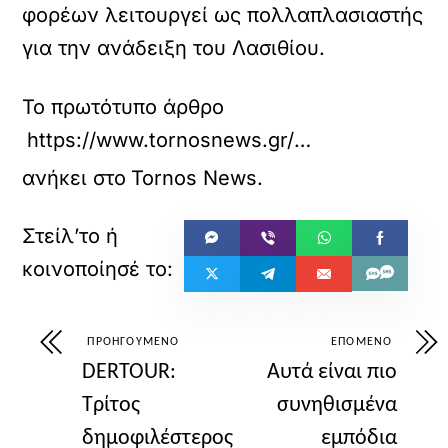
φορέων λειτουργεί ως πολλαπλασιαστής
για την ανάδειξη του Λασιθίου.
Το πρωτότυπο άρθρο
https://www.tornosnews.gr/mobile/foreis/periferies/76242-kentro-istorias-kai-archaiologias-lasithioy-sth-neapolh.html
ανήκει στο
Tornos News
.
ΠΡΟΗΓΟΎΜΕΝΟ
ΕΠΌΜΕΝΟ
DERTOUR:
Αυτά είναι πιο
Τρίτος
συνηθισμένα
δημοφιλέστερος
εμπόδια