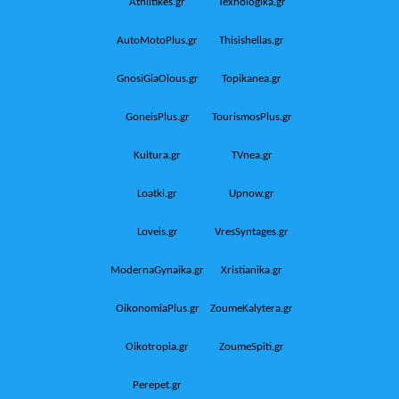
Athlitikes.gr
Texnologika.gr
AutoMotoPlus.gr
Thisishellas.gr
GnosiGiaOlous.gr
Topikanea.gr
GoneisPlus.gr
TourismosPlus.gr
Kultura.gr
TVnea.gr
Loatki.gr
Upnow.gr
Loveis.gr
VresSyntages.gr
ModernaGynaika.gr
Xristianika.gr
OikonomiaPlus.gr
ZoumeKalytera.gr
Oikotropia.gr
ZoumeSpiti.gr
Perepet.gr