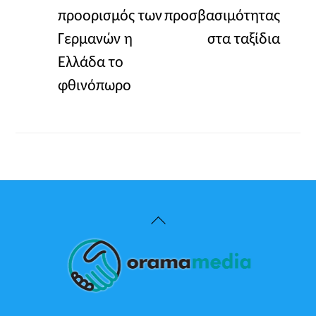
προορισμός των
προσβασιμότητας
Γερμανών η
στα ταξίδια
Ελλάδα το
φθινόπωρο
Back
To
Top