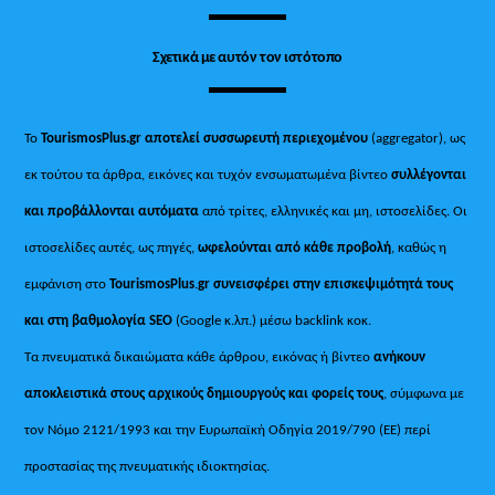
Σχετικά με αυτόν τον ιστότοπο
Το
TourismosPlus.gr
αποτελεί συσσωρευτή περιεχομένου
(aggregator), ως
εκ τούτου τα άρθρα, εικόνες και τυχόν ενσωματωμένα βίντεο
συλλέγονται
και προβάλλονται αυτόματα
από τρίτες, ελληνικές και μη, ιστοσελίδες. Οι
ιστοσελίδες αυτές, ως πηγές,
ωφελούνται από κάθε προβολή
, καθώς η
εμφάνιση στο
TourismosPlus
.
gr συνεισφέρει στην επισκεψιμότητά τους
και στη βαθμολογία SEO
(Google κ.λπ.) μέσω backlink κοκ.
Τα πνευματικά δικαιώματα κάθε άρθρου, εικόνας ή βίντεο
ανήκουν
αποκλειστικά στους αρχικούς δημιουργούς και φορείς τους
, σύμφωνα με
τον Νόμο 2121/1993 και την Ευρωπαϊκή Οδηγία 2019/790 (ΕΕ) περί
προστασίας της πνευματικής ιδιοκτησίας.