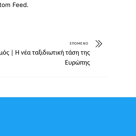
rketes-paradido-ti-skytali-me-ischyro-apotypo
tom Feed
.
ΕΠΌΜΕΝΟ
μός | Η νέα ταξιδιωτική τάση της
Ευρώπης