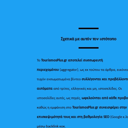
Σχετικά με αυτόν τον ιστότοπο
Το
TourismosPlus.gr
αποτελεί συσσωρευτή
περιεχομένου
(aggregator), ως εκ τούτου τα άρθρα, εικόνες
τυχόν ενσωματωμένα βίντεο
συλλέγονται και προβάλλοντ
αυτόματα
από τρίτες, ελληνικές και μη, ιστοσελίδες. Οι
ιστοσελίδες αυτές, ως πηγές,
ωφελούνται από κάθε προβ
καθώς η εμφάνιση στο
TourismosPlus
.
gr συνεισφέρει στην
επισκεψιμότητά τους και στη βαθμολογία SEO
(Google κ.λ
μέσω backlink κοκ.