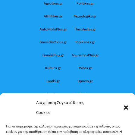
Agrotikes.gr
Politikes.gr
Athlitikes.gr
Texnologika.gr
AutoMotoPlus.gr
Thisishellas.gr
GnosiGiaOlous.gr
Topikanea.gr
GoneisPlus.gr
TourismosPlus.gr
Kultura.gr
TVnea.gr
Loatki.gr
Upnow.gr
Loveis.gr
VresSyntages.gr
Διαχείριση Συγκατάθεσης
ModernaGynaika.gr
Xristianika.gr
Cookies
OikonomiaPlus.gr
ZoumeKalytera.gr
Για να παρέχουμε την καλύτερη εμπειρία, χρησιμοποιούμε τεχνολογίες όπως
cookies για την αποθήκευση ή/και την πρόσβαση σε πληροφορίες συσκευών. Η
Oikotropia.gr
ZoumeSpiti.gr