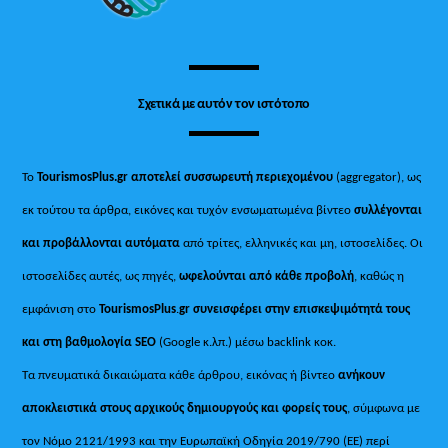
Σχετικά με αυτόν τον ιστότοπο
Το
TourismosPlus.gr
αποτελεί συσσωρευτή περιεχομένου
(aggregator), ως
εκ τούτου τα άρθρα, εικόνες και τυχόν ενσωματωμένα βίντεο
συλλέγονται
και προβάλλονται αυτόματα
από τρίτες, ελληνικές και μη, ιστοσελίδες. Οι
ιστοσελίδες αυτές, ως πηγές,
ωφελούνται από κάθε προβολή
, καθώς η
εμφάνιση στο
TourismosPlus
.
gr συνεισφέρει στην επισκεψιμότητά τους
και στη βαθμολογία SEO
(Google κ.λπ.) μέσω backlink κοκ.
Τα πνευματικά δικαιώματα κάθε άρθρου, εικόνας ή βίντεο
ανήκουν
αποκλειστικά στους αρχικούς δημιουργούς και φορείς τους
, σύμφωνα με
τον Νόμο 2121/1993 και την Ευρωπαϊκή Οδηγία 2019/790 (ΕΕ) περί