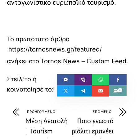
ανταγωνιστικό ευρωπαϊκό τουρισμό.
Το πρωτότυπο άρθρο
https://tornosnews.gr/featured/itv-ap-tzitz
ανήκει στο
Tornos News – Custom Feed
.
ΠΡΟΗΓΟΎΜΕΝΟ
ΕΠΌΜΕΝΟ
Μέση Ανατολή
Ποιο γνωστό
| Tourism
ριάλιτι εμπνέει