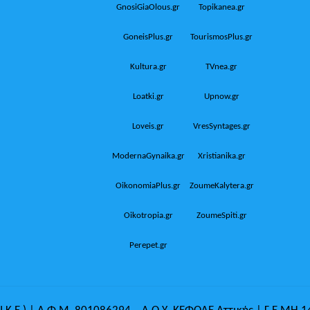
GnosiGiaOlous.gr
Topikanea.gr
GoneisPlus.gr
TourismosPlus.gr
Kultura.gr
TVnea.gr
Loatki.gr
Upnow.gr
Loveis.gr
VresSyntages.gr
ModernaGynaika.gr
Xristianika.gr
OikonomiaPlus.gr
ZoumeKalytera.gr
Oikotropia.gr
ZoumeSpiti.gr
Perepet.gr
.Κ.Ε.) | Α.Φ.Μ. 801086294 – Δ.Ο.Υ. ΚΕΦΟΔΕ Αττικής | Γ.Ε.ΜΗ 