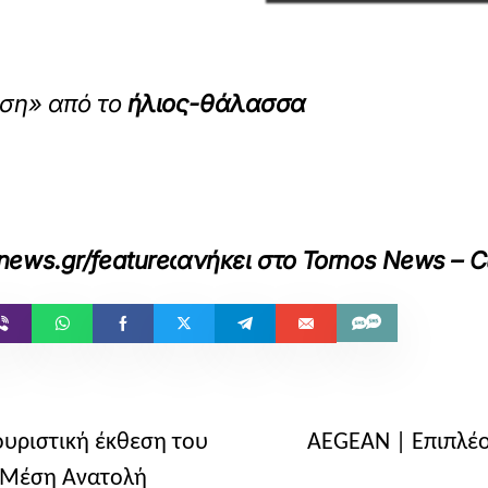
ιση» από το
ήλιος-θάλασσα
snews.gr/featured/itv-2026-sp-chalikiopoylos
ανήκει στο
Tornos News – 
τουριστική έκθεση του
AEGEAN | Επιπλέ
η Μέση Ανατολή