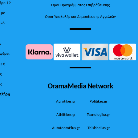
θρο 19
Όροι Προγράμματος Επιβράβευσης
, με
Όροι Υποβολής και Δημοσίευσης Αγγελιών
ικό
υ
 φέρει
ις ή
ς.
OramaMedia Network
ίς
πλήρη
Agrotikes.gr
Politikes.gr
Athlitikes.gr
Texnologika.gr
AutoMotoPlus.gr
Thisishellas.gr