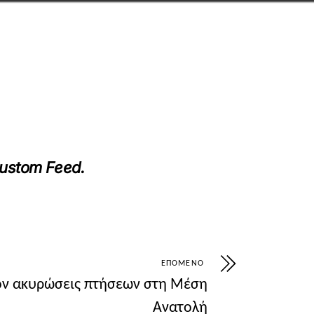
-neo-toyristiko-afigima-gia-tin-kerkyra-me-c
Custom Feed
.
ΕΠΌΜΕΝΟ
ον ακυρώσεις πτήσεων στη Μέση
Ανατολή