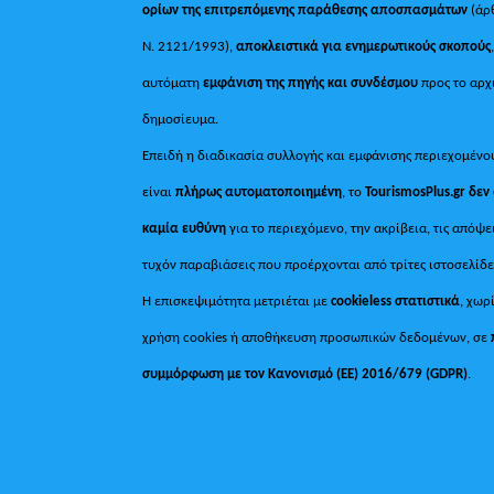
ορίων της επιτρεπόμενης παράθεσης αποσπασμάτων
(άρ
Ν. 2121/1993),
αποκλειστικά για ενημερωτικούς σκοπούς
αυτόματη
εμφάνιση της πηγής και συνδέσμου
προς το αρχ
δημοσίευμα.
Επειδή η διαδικασία συλλογής και εμφάνισης περιεχομένο
είναι
πλήρως αυτοματοποιημένη
, το
TourismosPlus.gr
δεν
καμία ευθύνη
για το περιεχόμενο, την ακρίβεια, τις απόψε
τυχόν παραβιάσεις που προέρχονται από τρίτες ιστοσελίδε
Η επισκεψιμότητα μετριέται με
cookieless στατιστικά
, χωρ
χρήση cookies ή αποθήκευση προσωπικών δεδομένων, σε
συμμόρφωση με τον Κανονισμό (ΕΕ) 2016/679 (GDPR)
.