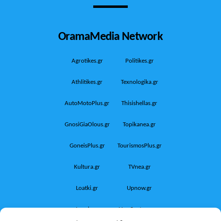
OramaMedia Network
Agrotikes.gr
Politikes.gr
Athlitikes.gr
Texnologika.gr
AutoMotoPlus.gr
Thisishellas.gr
GnosiGiaOlous.gr
Topikanea.gr
GoneisPlus.gr
TourismosPlus.gr
Kultura.gr
TVnea.gr
Loatki.gr
Upnow.gr
Loveis.gr
VresSyntages.gr