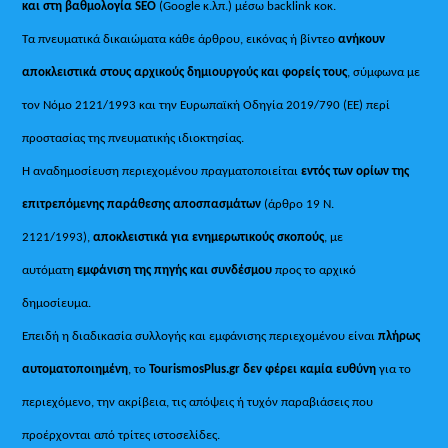
και στη βαθμολογία SEO
(Google κ.λπ.) μέσω backlink κοκ.
Τα πνευματικά δικαιώματα κάθε άρθρου, εικόνας ή βίντεο
ανήκουν
αποκλειστικά στους αρχικούς δημιουργούς και φορείς τους
, σύμφωνα με
τον Νόμο 2121/1993 και την Ευρωπαϊκή Οδηγία 2019/790 (ΕΕ) περί
προστασίας της πνευματικής ιδιοκτησίας.
Η αναδημοσίευση περιεχομένου πραγματοποιείται
εντός των ορίων της
επιτρεπόμενης παράθεσης αποσπασμάτων
(άρθρο 19 Ν.
2121/1993),
αποκλειστικά για ενημερωτικούς σκοπούς
, με
αυτόματη
εμφάνιση της πηγής και συνδέσμου
προς το αρχικό
δημοσίευμα.
Επειδή η διαδικασία συλλογής και εμφάνισης περιεχομένου είναι
πλήρως
αυτοματοποιημένη
, το
TourismosPlus.gr
δεν φέρει καμία ευθύνη
για το
περιεχόμενο, την ακρίβεια, τις απόψεις ή τυχόν παραβιάσεις που
προέρχονται από τρίτες ιστοσελίδες.