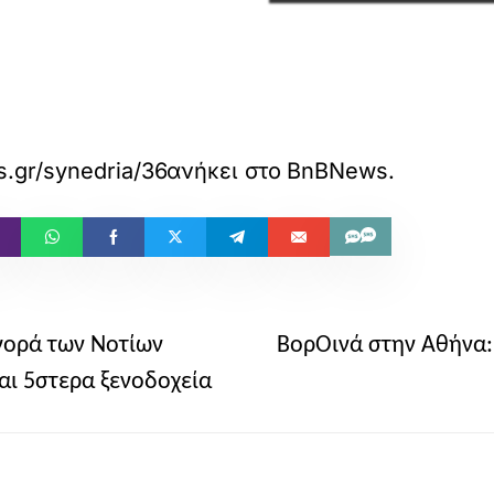
s.gr/synedria/36084/i-avantio-sto-short-stay-
ανήκει στο
BnBNews
.
γορά των Νοτίων
ΒορΟινά στην Αθήνα:
αι 5στερα ξενοδοχεία