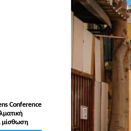
ens Conference
ελματική
α μίσθωση