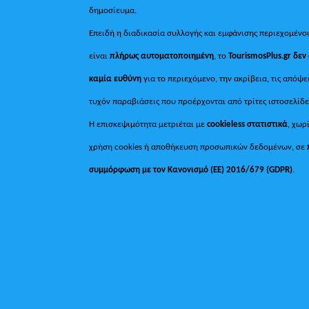
δημοσίευμα.
Επειδή η διαδικασία συλλογής και εμφάνισης περιεχομένο
είναι
πλήρως αυτοματοποιημένη
, το
TourismosPlus.gr
δεν
καμία ευθύνη
για το περιεχόμενο, την ακρίβεια, τις απόψε
τυχόν παραβιάσεις που προέρχονται από τρίτες ιστοσελίδε
Η επισκεψιμότητα μετριέται με
cookieless στατιστικά
, χωρ
χρήση cookies ή αποθήκευση προσωπικών δεδομένων, σε
συμμόρφωση με τον Κανονισμό (ΕΕ) 2016/679 (GDPR)
.