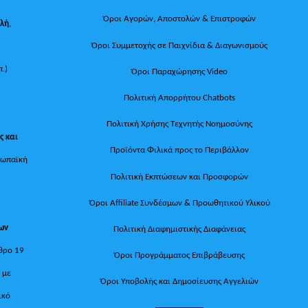
Όροι Αγορών, Αποστολών & Επιστροφών
ολή
,
Όροι Συμμετοχής σε Παιχνίδια & Διαγωνισμούς
π.)
Όροι Παραχώρησης Video
Πολιτική Απορρήτου Chatbots
Πολιτική Χρήσης Τεχνητής Νοημοσύνης
ς και
Προϊόντα Φιλικά προς το Περιβάλλον
ρωπαϊκή
Πολιτική Εκπτώσεων και Προσφορών
Όροι Affiliate Συνδέσμων & Προωθητικού Υλικού
των
Πολιτική Διαφημιστικής Διαφάνειας
θρο 19
Όροι Προγράμματος Επιβράβευσης
, με
Όροι Υποβολής και Δημοσίευσης Αγγελιών
ικό