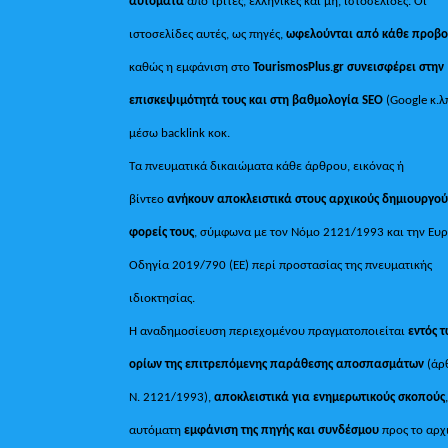
αυτόματα
από τρίτες, ελληνικές και μη, ιστοσελίδες. Οι
ιστοσελίδες αυτές, ως πηγές,
ωφελούνται από κάθε προβ
καθώς η εμφάνιση στο
TourismosPlus
.
gr συνεισφέρει στην
επισκεψιμότητά τους και στη βαθμολογία SEO
(Google κ.λ
μέσω backlink κοκ.
Τα πνευματικά δικαιώματα κάθε άρθρου, εικόνας ή
βίντεο
ανήκουν αποκλειστικά στους αρχικούς δημιουργού
φορείς τους
, σύμφωνα με τον Νόμο 2121/1993 και την Ευ
Οδηγία 2019/790 (ΕΕ) περί προστασίας της πνευματικής
ιδιοκτησίας.
Η αναδημοσίευση περιεχομένου πραγματοποιείται
εντός 
ορίων της επιτρεπόμενης παράθεσης αποσπασμάτων
(άρ
Ν. 2121/1993),
αποκλειστικά για ενημερωτικούς σκοπούς
αυτόματη
εμφάνιση της πηγής και συνδέσμου
προς το αρχ