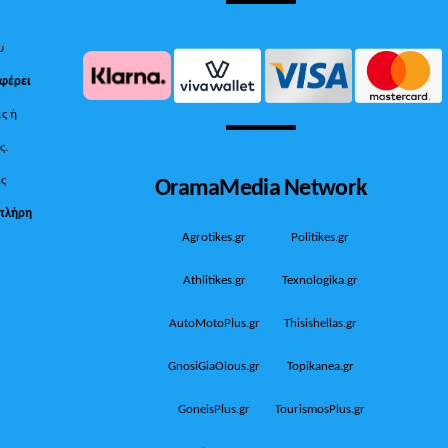
υ
 φέρει
ις ή
ς.
OramaMedia Network
ίς
πλήρη
Agrotikes.gr
Politikes.gr
Athlitikes.gr
Texnologika.gr
AutoMotoPlus.gr
Thisishellas.gr
GnosiGiaOlous.gr
Topikanea.gr
GoneisPlus.gr
TourismosPlus.gr