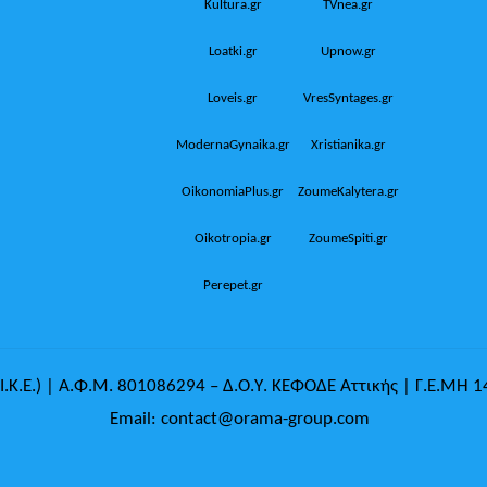
Kultura.gr
TVnea.gr
Loatki.gr
Upnow.gr
Loveis.gr
VresSyntages.gr
ModernaGynaika.gr
Xristianika.gr
OikonomiaPlus.gr
ZoumeKalytera.gr
Oikotropia.gr
ZoumeSpiti.gr
Perepet.gr
.Κ.Ε.) | Α.Φ.Μ. 801086294 – Δ.Ο.Υ. ΚΕΦΟΔΕ Αττικής | Γ.Ε.ΜΗ 
Email: contact@orama-group.com