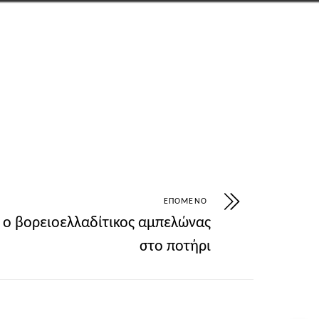
athens-conference-2026-technologia-gia-epange
ΕΠΌΜΕΝΟ
 ο βορειοελλαδίτικος αμπελώνας
στο ποτήρι