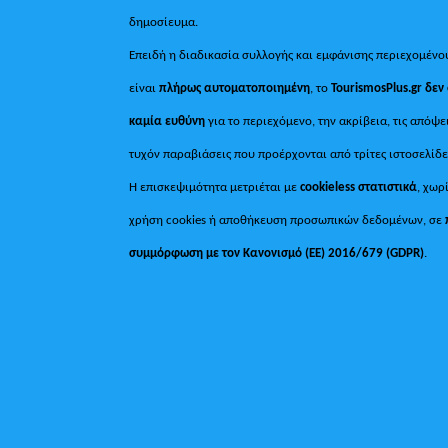
δημοσίευμα.
Επειδή η διαδικασία συλλογής και εμφάνισης περιεχομένο
είναι
πλήρως αυτοματοποιημένη
, το
TourismosPlus.gr
δεν
καμία ευθύνη
για το περιεχόμενο, την ακρίβεια, τις απόψε
τυχόν παραβιάσεις που προέρχονται από τρίτες ιστοσελίδε
Η επισκεψιμότητα μετριέται με
cookieless στατιστικά
, χωρ
χρήση cookies ή αποθήκευση προσωπικών δεδομένων, σε
συμμόρφωση με τον Κανονισμό (ΕΕ) 2016/679 (GDPR)
.