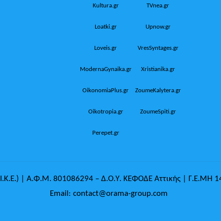
Kultura.gr
TVnea.gr
Loatki.gr
Upnow.gr
Loveis.gr
VresSyntages.gr
ModernaGynaika.gr
Xristianika.gr
OikonomiaPlus.gr
ZoumeKalytera.gr
Oikotropia.gr
ZoumeSpiti.gr
Perepet.gr
.Κ.Ε.) | Α.Φ.Μ. 801086294 – Δ.Ο.Υ. ΚΕΦΟΔΕ Αττικής | Γ.Ε.ΜΗ 
Email: contact@orama-group.com