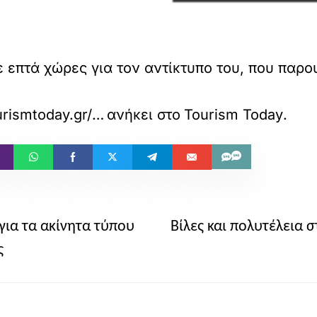
 επτά χώρες για τον αντίκτυπο του, που παρ
https://www.tourismtoday.gr/%CE%B3%CE%B9%CE%B1%CF%84%CE%AF-%CE%BF-%CF%85%CF%80%CE%B5%CF%8D%CE%B8%CF%85%CE%BD%CE%BF%CF%82-%CF%84%CE%BF%CF%85%CF%81%CE%B9%CF%83%CE%BC%CF%8C%CF%82-%CE%B5%CE%AF%CE%BD%CE%B1%CE%B9-%CE%B7-%CE%BD%CE%AD/
ανήκει στο
Tourism Today
.
για τα ακίνητα τύπου
Βίλες και πολυτέλεια σ
ς