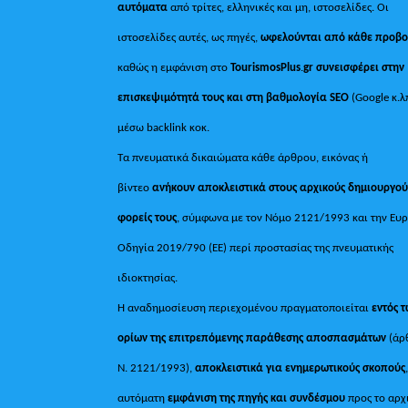
αυτόματα
από τρίτες, ελληνικές και μη, ιστοσελίδες. Οι
ιστοσελίδες αυτές, ως πηγές,
ωφελούνται από κάθε προβ
καθώς η εμφάνιση στο
TourismosPlus
.
gr συνεισφέρει στην
επισκεψιμότητά τους και στη βαθμολογία SEO
(Google κ.λ
μέσω backlink κοκ.
Τα πνευματικά δικαιώματα κάθε άρθρου, εικόνας ή
βίντεο
ανήκουν αποκλειστικά στους αρχικούς δημιουργού
φορείς τους
, σύμφωνα με τον Νόμο 2121/1993 και την Ευ
Οδηγία 2019/790 (ΕΕ) περί προστασίας της πνευματικής
ιδιοκτησίας.
Η αναδημοσίευση περιεχομένου πραγματοποιείται
εντός 
ορίων της επιτρεπόμενης παράθεσης αποσπασμάτων
(άρ
Ν. 2121/1993),
αποκλειστικά για ενημερωτικούς σκοπούς
αυτόματη
εμφάνιση της πηγής και συνδέσμου
προς το αρχ