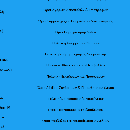
Όροι Αγορών, Αποστολών & Επιστροφών
ολή
,
Όροι Συμμετοχής σε Παιχνίδια & Διαγωνισμούς
π.)
Όροι Παραχώρησης Video
Πολιτική Απορρήτου Chatbots
Πολιτική Χρήσης Τεχνητής Νοημοσύνης
ς και
Προϊόντα Φιλικά προς το Περιβάλλον
ρωπαϊκή
Πολιτική Εκπτώσεων και Προσφορών
Όροι Affiliate Συνδέσμων & Προωθητικού Υλικού
των
Πολιτική Διαφημιστικής Διαφάνειας
θρο 19
Όροι Προγράμματος Επιβράβευσης
, με
Όροι Υποβολής και Δημοσίευσης Αγγελιών
ικό