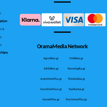
υ
 φέρει
ις ή
ς.
OramaMedia Network
ίς
πλήρη
Agrotikes.gr
Politikes.gr
Athlitikes.gr
Texnologika.gr
AutoMotoPlus.gr
Thisishellas.gr
GnosiGiaOlous.gr
Topikanea.gr
GoneisPlus.gr
TourismosPlus.gr