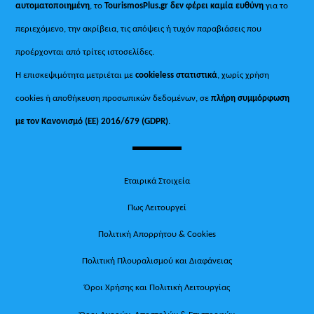
αυτοματοποιημένη
, το
TourismosPlus.gr
δεν φέρει καμία ευθύνη
για το
περιεχόμενο, την ακρίβεια, τις απόψεις ή τυχόν παραβιάσεις που
προέρχονται από τρίτες ιστοσελίδες.
Η επισκεψιμότητα μετριέται με
cookieless στατιστικά
, χωρίς χρήση
cookies ή αποθήκευση προσωπικών δεδομένων, σε
πλήρη συμμόρφωση
με τον Κανονισμό (ΕΕ) 2016/679 (GDPR)
.
Εταιρικά Στοιχεία
Πως Λειτουργεί
Πολιτική Απορρήτου & Cookies
Πολιτική Πλουραλισμού και Διαφάνειας
Όροι Χρήσης και Πολιτική Λειτουργίας