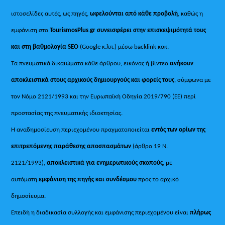
ιστοσελίδες αυτές, ως πηγές,
ωφελούνται από κάθε προβολή
, καθώς η
εμφάνιση στο
TourismosPlus
.
gr συνεισφέρει στην επισκεψιμότητά τους
και στη βαθμολογία SEO
(Google κ.λπ.) μέσω backlink κοκ.
Τα πνευματικά δικαιώματα κάθε άρθρου, εικόνας ή βίντεο
ανήκουν
αποκλειστικά στους αρχικούς δημιουργούς και φορείς τους
, σύμφωνα με
τον Νόμο 2121/1993 και την Ευρωπαϊκή Οδηγία 2019/790 (ΕΕ) περί
προστασίας της πνευματικής ιδιοκτησίας.
Η αναδημοσίευση περιεχομένου πραγματοποιείται
εντός των ορίων της
επιτρεπόμενης παράθεσης αποσπασμάτων
(άρθρο 19 Ν.
2121/1993),
αποκλειστικά για ενημερωτικούς σκοπούς
, με
αυτόματη
εμφάνιση της πηγής και συνδέσμου
προς το αρχικό
δημοσίευμα.
Επειδή η διαδικασία συλλογής και εμφάνισης περιεχομένου είναι
πλήρως