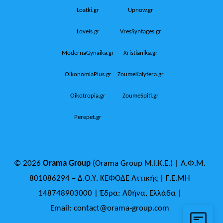
Loatki.gr
Upnow.gr
Loveis.gr
VresSyntages.gr
ModernaGynaika.gr
Xristianika.gr
OikonomiaPlus.gr
ZoumeKalytera.gr
Oikotropia.gr
ZoumeSpiti.gr
Perepet.gr
© 2026
Orama Group
(Orama Group Μ.Ι.Κ.Ε.) | Α.Φ.Μ.
801086294 – Δ.Ο.Υ. ΚΕΦΟΔΕ Αττικής | Γ.Ε.ΜΗ
148748903000 | Έδρα: Αθήνα, Ελλάδα |
Email: contact@orama-group.com