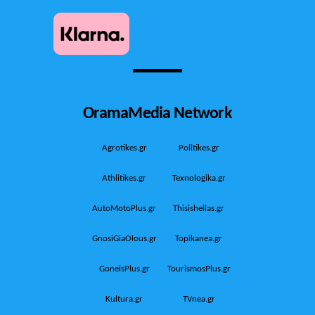
OramaMedia Network
Agrotikes.gr
Politikes.gr
Athlitikes.gr
Texnologika.gr
AutoMotoPlus.gr
Thisishellas.gr
GnosiGiaOlous.gr
Topikanea.gr
GoneisPlus.gr
TourismosPlus.gr
Kultura.gr
TVnea.gr