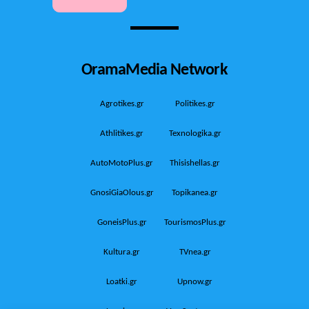
OramaMedia Network
Agrotikes.gr
Politikes.gr
Athlitikes.gr
Texnologika.gr
AutoMotoPlus.gr
Thisishellas.gr
GnosiGiaOlous.gr
Topikanea.gr
GoneisPlus.gr
TourismosPlus.gr
Kultura.gr
TVnea.gr
Loatki.gr
Upnow.gr