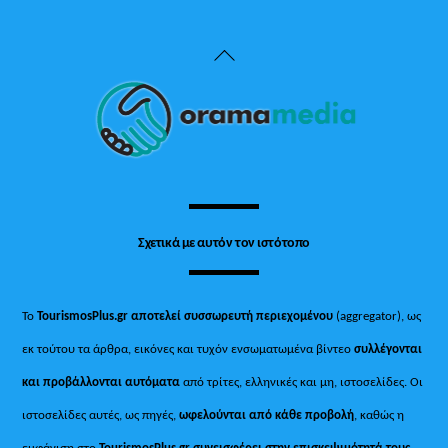
Back
To
Top
Σχετικά με αυτόν τον ιστότοπο
Το
TourismosPlus.gr
αποτελεί συσσωρευτή περιεχομένου
(aggregator), ως
εκ τούτου τα άρθρα, εικόνες και τυχόν ενσωματωμένα βίντεο
συλλέγονται
και προβάλλονται αυτόματα
από τρίτες, ελληνικές και μη, ιστοσελίδες. Οι
ιστοσελίδες αυτές, ως πηγές,
ωφελούνται από κάθε προβολή
, καθώς η
εμφάνιση στο
TourismosPlus
.
gr συνεισφέρει στην επισκεψιμότητά τους