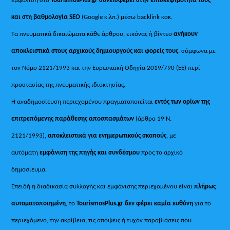
και στη βαθμολογία SEO
(Google κ.λπ.) μέσω backlink κοκ.
Τα πνευματικά δικαιώματα κάθε άρθρου, εικόνας ή βίντεο
ανήκουν
αποκλειστικά στους αρχικούς δημιουργούς και φορείς τους
, σύμφωνα με
τον Νόμο 2121/1993 και την Ευρωπαϊκή Οδηγία 2019/790 (ΕΕ) περί
προστασίας της πνευματικής ιδιοκτησίας.
Η αναδημοσίευση περιεχομένου πραγματοποιείται
εντός των ορίων της
επιτρεπόμενης παράθεσης αποσπασμάτων
(άρθρο 19 Ν.
2121/1993),
αποκλειστικά για ενημερωτικούς σκοπούς
, με
αυτόματη
εμφάνιση της πηγής και συνδέσμου
προς το αρχικό
δημοσίευμα.
Επειδή η διαδικασία συλλογής και εμφάνισης περιεχομένου είναι
πλήρως
αυτοματοποιημένη
, το
TourismosPlus.gr
δεν φέρει καμία ευθύνη
για το
περιεχόμενο, την ακρίβεια, τις απόψεις ή τυχόν παραβιάσεις που