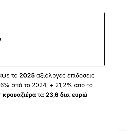
ό
ραψε το
2025
αξιόλογες επιδόσεις
5,6% από το 2024, + 21,2% από το
ν
κρουαζιέρα
τα
23,6 δισ. ευρώ