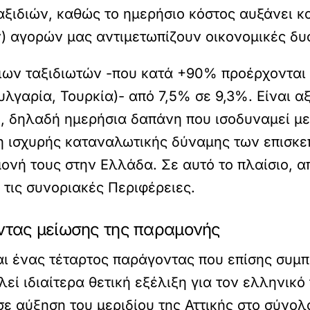
αξιδιών, καθώς το ημερήσιο κόστος αυξάνει κα
) αγορών μας αντιμετωπίζουν οικονομικές δυ
ιων ταξιδιωτών -που κατά +90% προέρχονται 
λγαρία, Τουρκία)- από 7,5% σε 9,3%. Είναι α
 δηλαδή ημερήσια δαπάνη που ισοδυναμεί με 
η ισχυρής καταναλωτικής δύναμης των επισκ
μονή τους στην Ελλάδα. Σε αυτό το πλαίσιο, α
 τις συνοριακές Περιφέρειες.
οντας μείωσης της παραμονής
ι ένας τέταρτος παράγοντας που επίσης συμπι
εί ιδιαίτερα θετική εξέλιξη για τον ελληνικό
σε αύξηση του μεριδίου της Αττικής στο σύνο