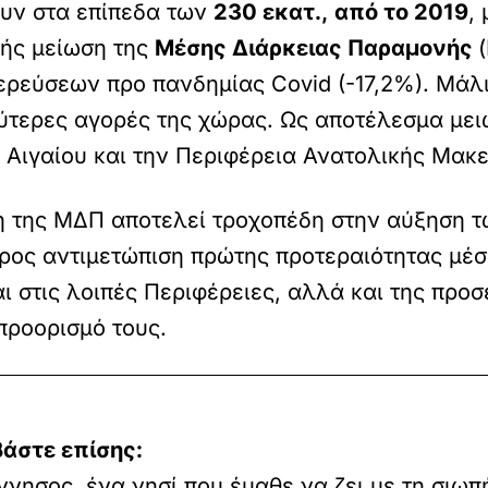
ουν στα επίπεδα των
230 εκατ.,
από το 2019
,
κής μείωση της
Μέσης Διάρκειας Παραμονής
τερεύσεων προ πανδημίας Covid (-17,2%). Μάλ
λύτερες αγορές της χώρας. Ως αποτέλεσμα μει
 Αιγαίου και την Περιφέρεια Ανατολικής Μακ
ση της ΜΔΠ αποτελεί τροχοπέδη στην αύξηση 
 προς αντιμετώπιση πρώτης προτεραιότητας μέ
αι στις λοιπές Περιφέρειες, αλλά και της προ
προορισμό τους.
βάστε επίσης:
νησος, ένα νησί που έμαθε να ζει με τη σιωπ