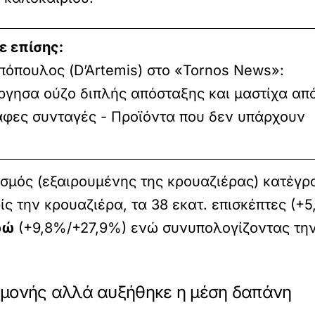
ε επίσης:
πόπουλος (D’Artemis) στο «Tornos News»:
ργησα ούζο διπλής απόσταξης και μαστίχα απ
αφες συνταγές - Προϊόντα που δεν υπάρχουν
ισμός (εξαιρουμένης της κρουαζιέρας) κατέγ
ίς την κρουαζιέρα, τα 38 εκατ. επισκέπτες (+
υρώ
(+9,8%/+27,9%) ενώ συνυπολογίζοντας τη
αμονής αλλά αυξήθηκε η μέση δαπάνη