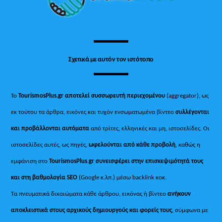
Σχετικά με αυτόν τον ιστότοπο
Το
TourismosPlus.gr
αποτελεί συσσωρευτή περιεχομένου
(aggregator), ως
εκ τούτου τα άρθρα, εικόνες και τυχόν ενσωματωμένα βίντεο
συλλέγονται
και προβάλλονται αυτόματα
από τρίτες, ελληνικές και μη, ιστοσελίδες. Οι
ιστοσελίδες αυτές, ως πηγές,
ωφελούνται από κάθε προβολή
, καθώς η
εμφάνιση στο
TourismosPlus
.
gr συνεισφέρει στην επισκεψιμότητά τους
και στη βαθμολογία SEO
(Google κ.λπ.) μέσω backlink κοκ.
Τα πνευματικά δικαιώματα κάθε άρθρου, εικόνας ή βίντεο
ανήκουν
αποκλειστικά στους αρχικούς δημιουργούς και φορείς τους
, σύμφωνα με