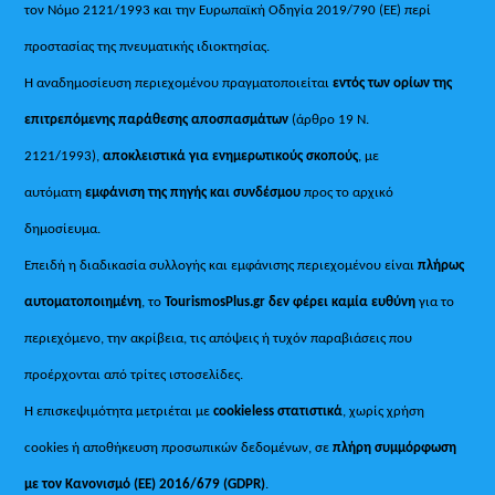
τον Νόμο 2121/1993 και την Ευρωπαϊκή Οδηγία 2019/790 (ΕΕ) περί
προστασίας της πνευματικής ιδιοκτησίας.
Η αναδημοσίευση περιεχομένου πραγματοποιείται
εντός των ορίων της
επιτρεπόμενης παράθεσης αποσπασμάτων
(άρθρο 19 Ν.
2121/1993),
αποκλειστικά για ενημερωτικούς σκοπούς
, με
αυτόματη
εμφάνιση της πηγής και συνδέσμου
προς το αρχικό
δημοσίευμα.
Επειδή η διαδικασία συλλογής και εμφάνισης περιεχομένου είναι
πλήρως
αυτοματοποιημένη
, το
TourismosPlus.gr
δεν φέρει καμία ευθύνη
για το
περιεχόμενο, την ακρίβεια, τις απόψεις ή τυχόν παραβιάσεις που
προέρχονται από τρίτες ιστοσελίδες.
Η επισκεψιμότητα μετριέται με
cookieless στατιστικά
, χωρίς χρήση
cookies ή αποθήκευση προσωπικών δεδομένων, σε
πλήρη συμμόρφωση
με τον Κανονισμό (ΕΕ) 2016/679 (GDPR)
.