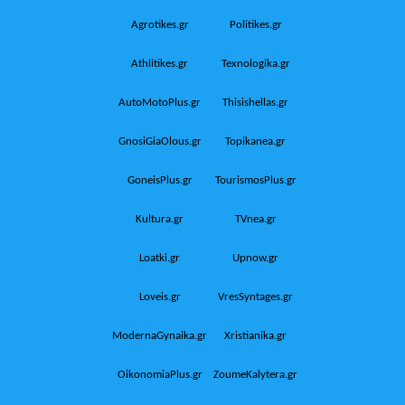
Agrotikes.gr
Politikes.gr
Athlitikes.gr
Texnologika.gr
AutoMotoPlus.gr
Thisishellas.gr
GnosiGiaOlous.gr
Topikanea.gr
GoneisPlus.gr
TourismosPlus.gr
Kultura.gr
TVnea.gr
Loatki.gr
Upnow.gr
Loveis.gr
VresSyntages.gr
ModernaGynaika.gr
Xristianika.gr
OikonomiaPlus.gr
ZoumeKalytera.gr