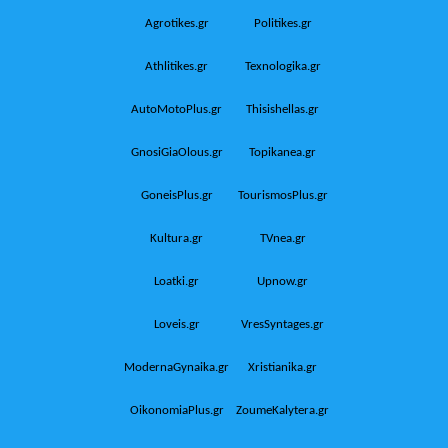
Agrotikes.gr
Politikes.gr
Athlitikes.gr
Texnologika.gr
AutoMotoPlus.gr
Thisishellas.gr
GnosiGiaOlous.gr
Topikanea.gr
GoneisPlus.gr
TourismosPlus.gr
Kultura.gr
TVnea.gr
Loatki.gr
Upnow.gr
Loveis.gr
VresSyntages.gr
ModernaGynaika.gr
Xristianika.gr
OikonomiaPlus.gr
ZoumeKalytera.gr