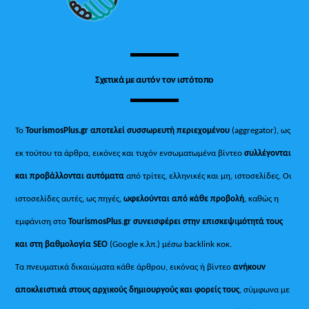
Σχετικά με αυτόν τον ιστότοπο
Το
TourismosPlus.gr
αποτελεί συσσωρευτή περιεχομένου
(aggregator), ως
εκ τούτου τα άρθρα, εικόνες και τυχόν ενσωματωμένα βίντεο
συλλέγονται
και προβάλλονται αυτόματα
από τρίτες, ελληνικές και μη, ιστοσελίδες. Οι
ιστοσελίδες αυτές, ως πηγές,
ωφελούνται από κάθε προβολή
, καθώς η
εμφάνιση στο
TourismosPlus
.
gr συνεισφέρει στην επισκεψιμότητά τους
και στη βαθμολογία SEO
(Google κ.λπ.) μέσω backlink κοκ.
Τα πνευματικά δικαιώματα κάθε άρθρου, εικόνας ή βίντεο
ανήκουν
αποκλειστικά στους αρχικούς δημιουργούς και φορείς τους
, σύμφωνα με