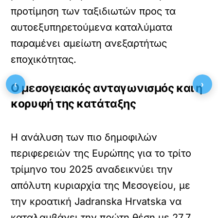
προτίμηση των ταξιδιωτών προς τα
αυτοεξυπηρετούμενα καταλύματα
παραμένει αμείωτη ανεξαρτήτως
εποχικότητας.
‹
›
Ο μεσογειακός ανταγωνισμός και η
κορυφή της κατάταξης
Η ανάλυση των πιο δημοφιλών
περιφερειών της Ευρώπης για το τρίτο
τρίμηνο του 2025 αναδεικνύει την
απόλυτη κυριαρχία της Μεσογείου, με
την κροατική Jadranska Hrvatska να
καταλαμβάνει την πρώτη θέση με 27,7