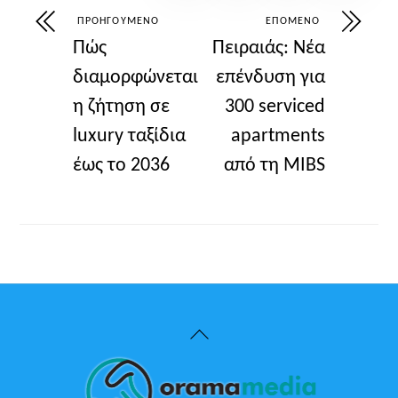
ΠΡΟΗΓΟΎΜΕΝΟ
ΕΠΌΜΕΝΟ
Πώς
Πειραιάς: Νέα
διαμορφώνεται
επένδυση για
η ζήτηση σε
300 serviced
luxury ταξίδια
apartments
έως το 2036
από τη MIBS
Back
To
Top