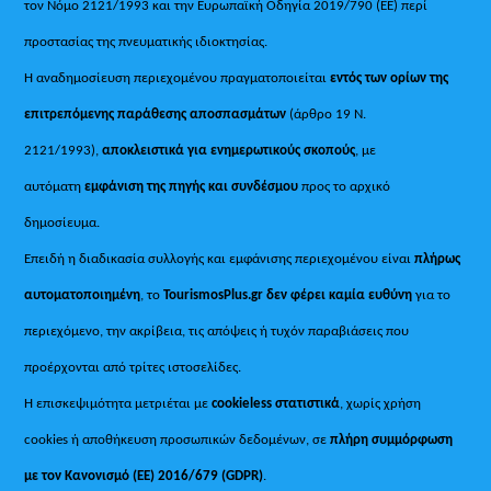
τον Νόμο 2121/1993 και την Ευρωπαϊκή Οδηγία 2019/790 (ΕΕ) περί
προστασίας της πνευματικής ιδιοκτησίας.
Η αναδημοσίευση περιεχομένου πραγματοποιείται
εντός των ορίων της
επιτρεπόμενης παράθεσης αποσπασμάτων
(άρθρο 19 Ν.
2121/1993),
αποκλειστικά για ενημερωτικούς σκοπούς
, με
αυτόματη
εμφάνιση της πηγής και συνδέσμου
προς το αρχικό
δημοσίευμα.
Επειδή η διαδικασία συλλογής και εμφάνισης περιεχομένου είναι
πλήρως
αυτοματοποιημένη
, το
TourismosPlus.gr
δεν φέρει καμία ευθύνη
για το
περιεχόμενο, την ακρίβεια, τις απόψεις ή τυχόν παραβιάσεις που
προέρχονται από τρίτες ιστοσελίδες.
Η επισκεψιμότητα μετριέται με
cookieless στατιστικά
, χωρίς χρήση
cookies ή αποθήκευση προσωπικών δεδομένων, σε
πλήρη συμμόρφωση
με τον Κανονισμό (ΕΕ) 2016/679 (GDPR)
.