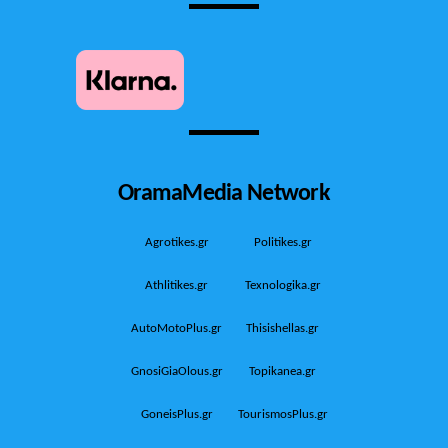
OramaMedia Network
Agrotikes.gr
Politikes.gr
Athlitikes.gr
Texnologika.gr
AutoMotoPlus.gr
Thisishellas.gr
GnosiGiaOlous.gr
Topikanea.gr
GoneisPlus.gr
TourismosPlus.gr