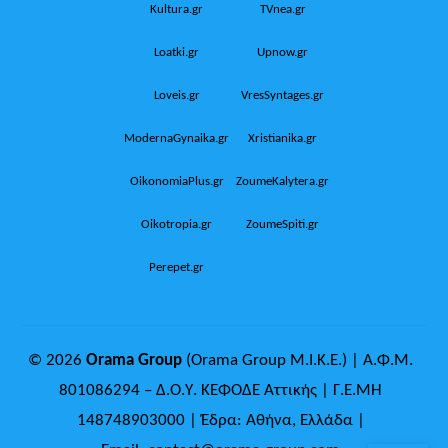
Kultura.gr
TVnea.gr
Loatki.gr
Upnow.gr
Loveis.gr
VresSyntages.gr
ModernaGynaika.gr
Xristianika.gr
OikonomiaPlus.gr
ZoumeKalytera.gr
Oikotropia.gr
ZoumeSpiti.gr
Perepet.gr
© 2026
Orama Group
(Orama Group Μ.Ι.Κ.Ε.) | Α.Φ.Μ.
801086294 – Δ.Ο.Υ. ΚΕΦΟΔΕ Αττικής | Γ.Ε.ΜΗ
148748903000 | Έδρα: Αθήνα, Ελλάδα |