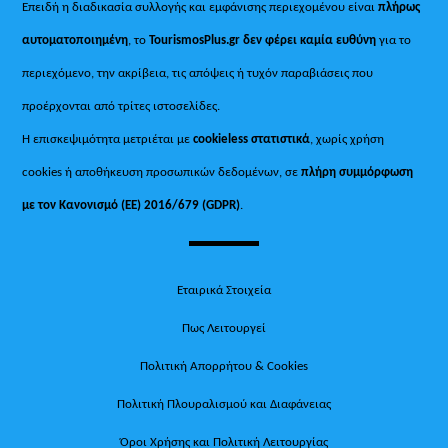
Επειδή η διαδικασία συλλογής και εμφάνισης περιεχομένου είναι
πλήρως
αυτοματοποιημένη
, το
TourismosPlus.gr
δεν φέρει καμία ευθύνη
για το
περιεχόμενο, την ακρίβεια, τις απόψεις ή τυχόν παραβιάσεις που
προέρχονται από τρίτες ιστοσελίδες.
Η επισκεψιμότητα μετριέται με
cookieless στατιστικά
, χωρίς χρήση
cookies ή αποθήκευση προσωπικών δεδομένων, σε
πλήρη συμμόρφωση
με τον Κανονισμό (ΕΕ) 2016/679 (GDPR)
.
Εταιρικά Στοιχεία
Πως Λειτουργεί
Πολιτική Απορρήτου & Cookies
Πολιτική Πλουραλισμού και Διαφάνειας
Όροι Χρήσης και Πολιτική Λειτουργίας