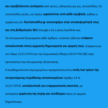
και προβάλλονται αυτόματα
από τρίτες, ελληνικές και μη, ιστοσελίδες. Οι
ιστοσελίδες αυτές, ως πηγές,
ωφελούνται από κάθε προβολή
, καθώς η
εμφάνιση στο
TourismosPlus
.
gr συνεισφέρει στην επισκεψιμότητά τους
και στη βαθμολογία SEO
(Google κ.λπ.) μέσω backlink κοκ.
Τα πνευματικά δικαιώματα κάθε άρθρου, εικόνας ή βίντεο
ανήκουν
αποκλειστικά στους αρχικούς δημιουργούς και φορείς τους
, σύμφωνα με
τον Νόμο 2121/1993 και την Ευρωπαϊκή Οδηγία 2019/790 (ΕΕ) περί
προστασίας της πνευματικής ιδιοκτησίας.
Η αναδημοσίευση περιεχομένου πραγματοποιείται
εντός των ορίων της
επιτρεπόμενης παράθεσης αποσπασμάτων
(άρθρο 19 Ν.
2121/1993),
αποκλειστικά για ενημερωτικούς σκοπούς
, με
αυτόματη
εμφάνιση της πηγής και συνδέσμου
προς το αρχικό
δημοσίευμα.