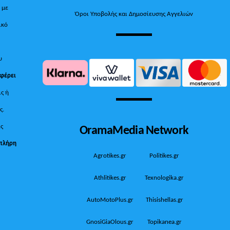
, με
Όροι Υποβολής και Δημοσίευσης Αγγελιών
ικό
υ
 φέρει
ις ή
ς.
OramaMedia Network
ίς
πλήρη
Agrotikes.gr
Politikes.gr
Athlitikes.gr
Texnologika.gr
AutoMotoPlus.gr
Thisishellas.gr
GnosiGiaOlous.gr
Topikanea.gr