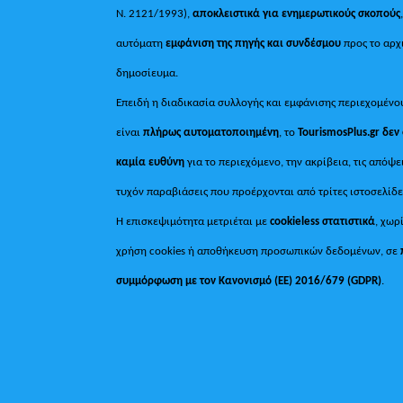
Ν. 2121/1993),
αποκλειστικά για ενημερωτικούς σκοπούς
αυτόματη
εμφάνιση της πηγής και συνδέσμου
προς το αρχ
δημοσίευμα.
Επειδή η διαδικασία συλλογής και εμφάνισης περιεχομένο
είναι
πλήρως αυτοματοποιημένη
, το
TourismosPlus.gr
δεν
καμία ευθύνη
για το περιεχόμενο, την ακρίβεια, τις απόψε
τυχόν παραβιάσεις που προέρχονται από τρίτες ιστοσελίδε
Η επισκεψιμότητα μετριέται με
cookieless στατιστικά
, χωρ
χρήση cookies ή αποθήκευση προσωπικών δεδομένων, σε
συμμόρφωση με τον Κανονισμό (ΕΕ) 2016/679 (GDPR)
.