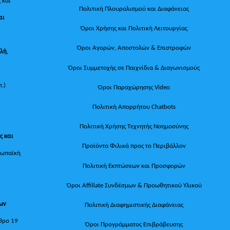
 και
Πολιτική Πλουραλισμού και Διαφάνειας
αι
Όροι Χρήσης και Πολιτική Λειτουργίας
Όροι Αγορών, Αποστολών & Επιστροφών
ολή
,
Όροι Συμμετοχής σε Παιχνίδια & Διαγωνισμούς
π.)
Όροι Παραχώρησης Video
Πολιτική Απορρήτου Chatbots
Πολιτική Χρήσης Τεχνητής Νοημοσύνης
ς και
Προϊόντα Φιλικά προς το Περιβάλλον
ρωπαϊκή
Πολιτική Εκπτώσεων και Προσφορών
Όροι Affiliate Συνδέσμων & Προωθητικού Υλικού
των
Πολιτική Διαφημιστικής Διαφάνειας
θρο 19
Όροι Προγράμματος Επιβράβευσης