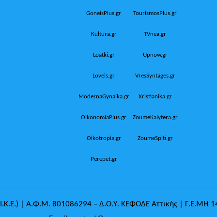
GoneisPlus.gr
TourismosPlus.gr
Kultura.gr
TVnea.gr
Loatki.gr
Upnow.gr
Loveis.gr
VresSyntages.gr
ModernaGynaika.gr
Xristianika.gr
OikonomiaPlus.gr
ZoumeKalytera.gr
Oikotropia.gr
ZoumeSpiti.gr
Perepet.gr
.Κ.Ε.) | Α.Φ.Μ. 801086294 – Δ.Ο.Υ. ΚΕΦΟΔΕ Αττικής | Γ.Ε.ΜΗ 