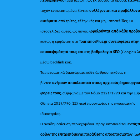
περιεχομένου
(aggregator), ως εκ τούτου τα άρθρα, εικόνες
τυχόν ενσωματωμένα βίντεο
συλλέγονται και προβάλλοντ
αυτόματα
από τρίτες, ελληνικές και μη, ιστοσελίδες. Οι
ιστοσελίδες αυτές, ως πηγές,
ωφελούνται από κάθε προβ
καθώς η εμφάνιση στο
TourismosPlus
.
gr συνεισφέρει στην
επισκεψιμότητά τους και στη βαθμολογία SEO
(Google κ.λ
μέσω backlink κοκ.
Τα πνευματικά δικαιώματα κάθε άρθρου, εικόνας ή
βίντεο
ανήκουν αποκλειστικά στους αρχικούς δημιουργού
φορείς τους
, σύμφωνα με τον Νόμο 2121/1993 και την Ευ
Οδηγία 2019/790 (ΕΕ) περί προστασίας της πνευματικής
ιδιοκτησίας.
Η αναδημοσίευση περιεχομένου πραγματοποιείται
εντός 
ορίων της επιτρεπόμενης παράθεσης αποσπασμάτων
(άρ