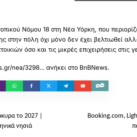
οπικού Νόμου 18 στη Νέα Υόρκη, που περιορίζε
ης στην πόλη όχι μόνο δεν έχει βελτιωθεί αλλά
οικιών όσο και τις μικρές επιχειρήσεις στις γε
https://bnbnews.gr/nea/32989/aplisiasti-nea-yorki-i-airbnb-epikrinei-ton-nomo-18/
ανήκει στο
BnBNews
.
ρκυρα το 2027 |
Booking.com, Lig
ηνικά νησιά
π