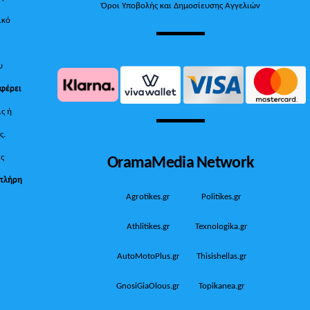
Όροι Υποβολής και Δημοσίευσης Αγγελιών
ικό
υ
 φέρει
ις ή
ς.
OramaMedia Network
ίς
πλήρη
Agrotikes.gr
Politikes.gr
Athlitikes.gr
Texnologika.gr
AutoMotoPlus.gr
Thisishellas.gr
GnosiGiaOlous.gr
Topikanea.gr