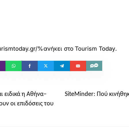
w.tourismtoday.gr/%CE%B1%CF%80%
ανήκει στο
Tourism Today
.
ι ειδικά η Αθήνα–
SiteMinder: Πού κινήθηκ
νουν οι επιδόσεις του