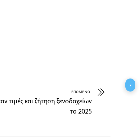
CE%B5%CF%81%CE%B3%CE%AF%CE%B1-%
›
ΕΠΌΜΕΝΟ
αν τιμές και ζήτηση ξενοδοχείων
το 2025