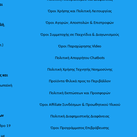
αι
Όροι Χρήσης και Πολιτική Λειτουργίας
Όροι Αγορών, Αποστολών & Επιστροφών
ολή
,
Όροι Συμμετοχής σε Παιχνίδια & Διαγωνισμούς
π.)
Όροι Παραχώρησης Video
Πολιτική Απορρήτου Chatbots
Πολιτική Χρήσης Τεχνητής Νοημοσύνης
ς και
Προϊόντα Φιλικά προς το Περιβάλλον
ρωπαϊκή
Πολιτική Εκπτώσεων και Προσφορών
Όροι Affiliate Συνδέσμων & Προωθητικού Υλικού
των
Πολιτική Διαφημιστικής Διαφάνειας
θρο 19
Όροι Προγράμματος Επιβράβευσης
, με