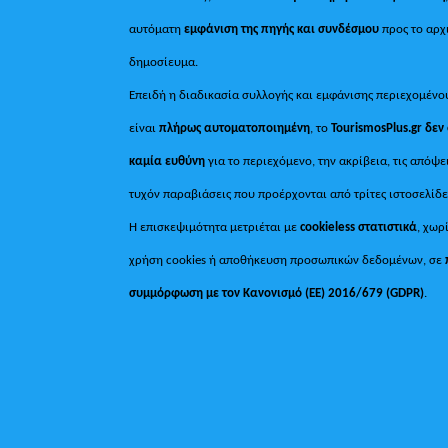
αυτόματη
εμφάνιση της πηγής και συνδέσμου
προς το αρχ
δημοσίευμα.
Επειδή η διαδικασία συλλογής και εμφάνισης περιεχομένο
είναι
πλήρως αυτοματοποιημένη
, το
TourismosPlus.gr
δεν
καμία ευθύνη
για το περιεχόμενο, την ακρίβεια, τις απόψε
τυχόν παραβιάσεις που προέρχονται από τρίτες ιστοσελίδε
Η επισκεψιμότητα μετριέται με
cookieless στατιστικά
, χωρ
χρήση cookies ή αποθήκευση προσωπικών δεδομένων, σε
συμμόρφωση με τον Κανονισμό (ΕΕ) 2016/679 (GDPR)
.