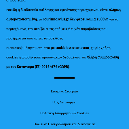
δημοσίευμα.
Επειδή η διαδικασία συλλογής και εμφάνισης περιεχομένου είναι
πλήρως
αυτοματοποιημένη
, το
TourismosPlus.gr
δεν φέρει καμία ευθύνη
για το
περιεχόμενο, την ακρίβεια, τις απόψεις ή τυχόν παραβιάσεις που
προέρχονται από τρίτες ιστοσελίδες.
Η επισκεψιμότητα μετριέται με
cookieless στατιστικά
, χωρίς χρήση
cookies ή αποθήκευση προσωπικών δεδομένων, σε
πλήρη συμμόρφωση
με τον Κανονισμό (ΕΕ) 2016/679 (GDPR)
.
Εταιρικά Στοιχεία
Πως Λειτουργεί
Πολιτική Απορρήτου & Cookies
Πολιτική Πλουραλισμού και Διαφάνειας