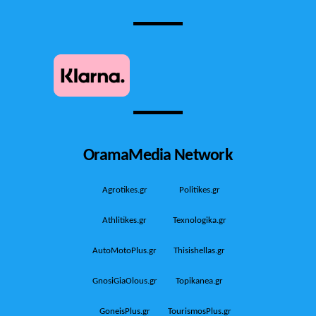
OramaMedia Network
Agrotikes.gr
Politikes.gr
Athlitikes.gr
Texnologika.gr
AutoMotoPlus.gr
Thisishellas.gr
GnosiGiaOlous.gr
Topikanea.gr
GoneisPlus.gr
TourismosPlus.gr