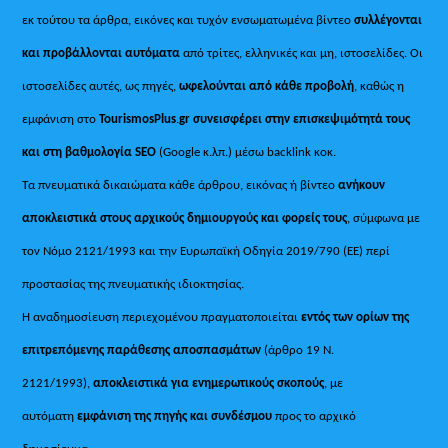
εκ τούτου τα άρθρα, εικόνες και τυχόν ενσωματωμένα βίντεο
συλλέγονται
και προβάλλονται αυτόματα
από τρίτες, ελληνικές και μη, ιστοσελίδες. Οι
ιστοσελίδες αυτές, ως πηγές,
ωφελούνται από κάθε προβολή
, καθώς η
εμφάνιση στο
TourismosPlus
.
gr συνεισφέρει στην επισκεψιμότητά τους
και στη βαθμολογία SEO
(Google κ.λπ.) μέσω backlink κοκ.
Τα πνευματικά δικαιώματα κάθε άρθρου, εικόνας ή βίντεο
ανήκουν
αποκλειστικά στους αρχικούς δημιουργούς και φορείς τους
, σύμφωνα με
τον Νόμο 2121/1993 και την Ευρωπαϊκή Οδηγία 2019/790 (ΕΕ) περί
προστασίας της πνευματικής ιδιοκτησίας.
Η αναδημοσίευση περιεχομένου πραγματοποιείται
εντός των ορίων της
επιτρεπόμενης παράθεσης αποσπασμάτων
(άρθρο 19 Ν.
2121/1993),
αποκλειστικά για ενημερωτικούς σκοπούς
, με
αυτόματη
εμφάνιση της πηγής και συνδέσμου
προς το αρχικό