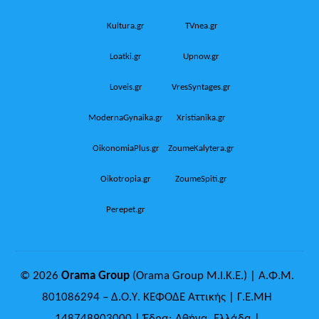
Kultura.gr
TVnea.gr
Loatki.gr
Upnow.gr
Loveis.gr
VresSyntages.gr
ModernaGynaika.gr
Xristianika.gr
OikonomiaPlus.gr
ZoumeKalytera.gr
Oikotropia.gr
ZoumeSpiti.gr
Perepet.gr
© 2026
Orama Group
(Orama Group Μ.Ι.Κ.Ε.) | Α.Φ.Μ.
801086294 – Δ.Ο.Υ. ΚΕΦΟΔΕ Αττικής | Γ.Ε.ΜΗ
148748903000 | Έδρα: Αθήνα, Ελλάδα |