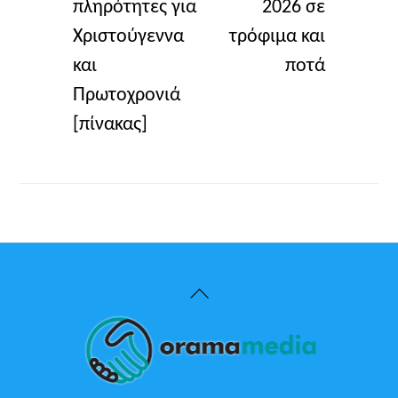
πληρότητες για
2026 σε
Χριστούγεννα
τρόφιμα και
και
ποτά
Πρωτοχρονιά
[πίνακας]
Back
To
Top