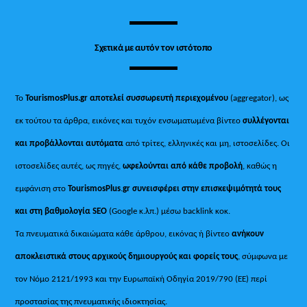
Σχετικά με αυτόν τον ιστότοπο
Το
TourismosPlus.gr
αποτελεί συσσωρευτή περιεχομένου
(aggregator), ως
εκ τούτου τα άρθρα, εικόνες και τυχόν ενσωματωμένα βίντεο
συλλέγονται
και προβάλλονται αυτόματα
από τρίτες, ελληνικές και μη, ιστοσελίδες. Οι
ιστοσελίδες αυτές, ως πηγές,
ωφελούνται από κάθε προβολή
, καθώς η
εμφάνιση στο
TourismosPlus
.
gr συνεισφέρει στην επισκεψιμότητά τους
και στη βαθμολογία SEO
(Google κ.λπ.) μέσω backlink κοκ.
Τα πνευματικά δικαιώματα κάθε άρθρου, εικόνας ή βίντεο
ανήκουν
αποκλειστικά στους αρχικούς δημιουργούς και φορείς τους
, σύμφωνα με
τον Νόμο 2121/1993 και την Ευρωπαϊκή Οδηγία 2019/790 (ΕΕ) περί
προστασίας της πνευματικής ιδιοκτησίας.