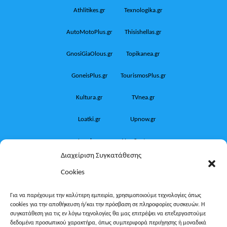
Athlitikes.gr
Texnologika.gr
AutoMotoPlus.gr
Thisishellas.gr
GnosiGiaOlous.gr
Topikanea.gr
GoneisPlus.gr
TourismosPlus.gr
Kultura.gr
TVnea.gr
Loatki.gr
Upnow.gr
Loveis.gr
VresSyntages.gr
Διαχείριση Συγκατάθεσης
ModernaGynaika.gr
Xristianika.gr
Cookies
OikonomiaPlus.gr
ZoumeKalytera.gr
Για να παρέχουμε την καλύτερη εμπειρία, χρησιμοποιούμε τεχνολογίες όπως
cookies για την αποθήκευση ή/και την πρόσβαση σε πληροφορίες συσκευών. Η
Oikotropia.gr
ZoumeSpiti.gr
συγκατάθεση για τις εν λόγω τεχνολογίες θα μας επιτρέψει να επεξεργαστούμε
δεδομένα προσωπικού χαρακτήρα, όπως συμπεριφορά περιήγησης ή μοναδικά