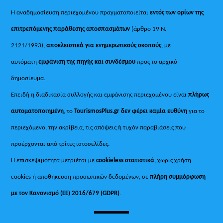
Η αναδημοσίευση περιεχομένου πραγματοποιείται
εντός των ορίων της
επιτρεπόμενης παράθεσης αποσπασμάτων
(άρθρο 19 Ν.
2121/1993),
αποκλειστικά για ενημερωτικούς σκοπούς
, με
αυτόματη
εμφάνιση της πηγής και συνδέσμου
προς το αρχικό
δημοσίευμα.
Επειδή η διαδικασία συλλογής και εμφάνισης περιεχομένου είναι
πλήρως
αυτοματοποιημένη
, το
TourismosPlus.gr
δεν φέρει καμία ευθύνη
για το
περιεχόμενο, την ακρίβεια, τις απόψεις ή τυχόν παραβιάσεις που
προέρχονται από τρίτες ιστοσελίδες.
Η επισκεψιμότητα μετριέται με
cookieless στατιστικά
, χωρίς χρήση
cookies ή αποθήκευση προσωπικών δεδομένων, σε
πλήρη συμμόρφωση
με τον Κανονισμό (ΕΕ) 2016/679 (GDPR)
.