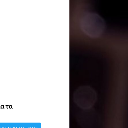
ια τα