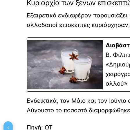
Κυριαρχία των ξένων επισκεπτ
Εξαιρετικό ενδιαφέρον παρουσιάζει 
αλλοδαποί επισκέπτες κυριάρχησαν
Διαβάστ
Β. Φιλιπ
«Δημιού
χειρόγρ
αλλού»
Ενδεικτικά, τον Μάιο και τον Ιούνι
Αύγουστο το ποσοστό διαμορφώθηκε
‹
Πηγή: ΟΤ