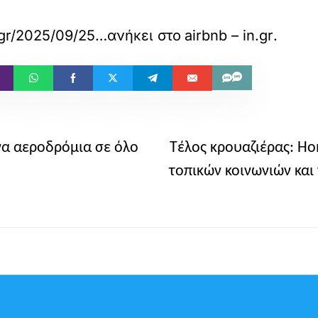
https://www.in.gr/2025/09/25/economy/oikonomikes-eidiseis/airbnb-neo-istoriko-rekor-gia-ta-katalymata-kai-tis-klines/
ανήκει στο
airbnb – in.gr
.
να αεροδρόμια σε όλο
Τέλος κρουαζιέρας: Ho
τοπικών κοινωνιών και