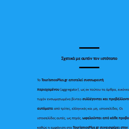
Σχετικά με αυτόν τον ιστότοπο
Το
TourismosPlus.gr
αποτελεί συσσωρευτή
περιεχομένου
(aggregator), ως εκ τούτου τα άρθρα, εικόνες
τυχόν ενσωματωμένα βίντεο
συλλέγονται και προβάλλοντ
αυτόματα
από τρίτες, ελληνικές και μη, ιστοσελίδες. Οι
ιστοσελίδες αυτές, ως πηγές,
ωφελούνται από κάθε προβ
καθώς η εμφάνιση στο
TourismosPlus
.
gr συνεισφέρει στην