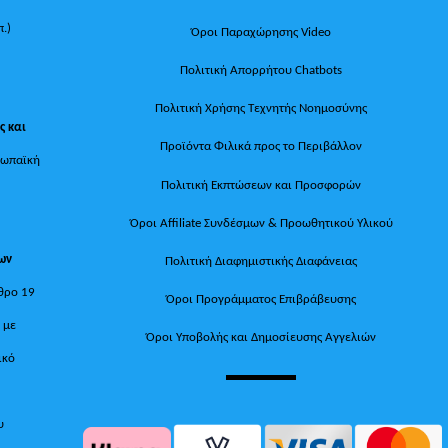
π.)
Όροι Παραχώρησης Video
Πολιτική Απορρήτου Chatbots
Πολιτική Χρήσης Τεχνητής Νοημοσύνης
ς και
Προϊόντα Φιλικά προς το Περιβάλλον
ρωπαϊκή
Πολιτική Εκπτώσεων και Προσφορών
Όροι Affiliate Συνδέσμων & Προωθητικού Υλικού
των
Πολιτική Διαφημιστικής Διαφάνειας
θρο 19
Όροι Προγράμματος Επιβράβευσης
, με
Όροι Υποβολής και Δημοσίευσης Αγγελιών
ικό
υ