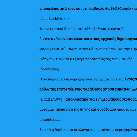
επισκεψιμότητά τους και στη βαθμολογία SEO
(Google κ.λ
μέσω backlink κοκ.
Τα πνευματικά δικαιώματα κάθε άρθρου, εικόνας ή
βίντεο
ανήκουν αποκλειστικά στους αρχικούς δημιουργού
φορείς τους
, σύμφωνα με τον Νόμο 2121/1993 και την Ευ
Οδηγία 2019/790 (ΕΕ) περί προστασίας της πνευματικής
ιδιοκτησίας.
Η αναδημοσίευση περιεχομένου πραγματοποιείται
εντός 
ορίων της επιτρεπόμενης παράθεσης αποσπασμάτων
(άρ
Ν. 2121/1993),
αποκλειστικά για ενημερωτικούς σκοπούς
αυτόματη
εμφάνιση της πηγής και συνδέσμου
προς το αρχ
δημοσίευμα.
Επειδή η διαδικασία συλλογής και εμφάνισης περιεχομένο