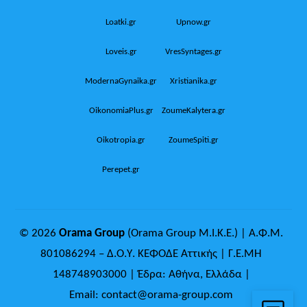
Loatki.gr
Upnow.gr
Loveis.gr
VresSyntages.gr
ModernaGynaika.gr
Xristianika.gr
OikonomiaPlus.gr
ZoumeKalytera.gr
Oikotropia.gr
ZoumeSpiti.gr
Perepet.gr
© 2026
Orama Group
(Orama Group Μ.Ι.Κ.Ε.) | Α.Φ.Μ.
801086294 – Δ.Ο.Υ. ΚΕΦΟΔΕ Αττικής | Γ.Ε.ΜΗ
148748903000 | Έδρα: Αθήνα, Ελλάδα |
Email: contact@orama-group.com