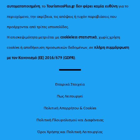
αυτοματοποιημένη
, το
TourismosPlus.gr
δεν φέρει καμία ευθύνη
για το
περιεχόμενο, την ακρίβεια, τις απόψεις ή τυχόν παραβιάσεις που
προέρχονται από τρίτες ιστοσελίδες.
Η επισκεψιμότητα μετριέται με
cookieless στατιστικά
, χωρίς χρήση
cookies ή αποθήκευση προσωπικών δεδομένων, σε
πλήρη συμμόρφωση
με τον Κανονισμό (ΕΕ) 2016/679 (GDPR)
.
Εταιρικά Στοιχεία
Πως Λειτουργεί
Πολιτική Απορρήτου & Cookies
Πολιτική Πλουραλισμού και Διαφάνειας
Όροι Χρήσης και Πολιτική Λειτουργίας