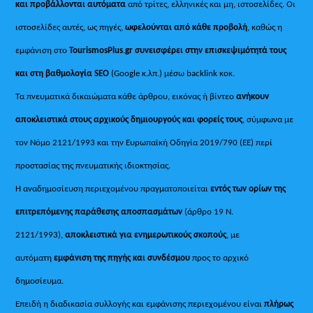
και προβάλλονται αυτόματα
από τρίτες, ελληνικές και μη, ιστοσελίδες. Οι
ιστοσελίδες αυτές, ως πηγές,
ωφελούνται από κάθε προβολή
, καθώς η
εμφάνιση στο
TourismosPlus
.
gr συνεισφέρει στην επισκεψιμότητά τους
και στη βαθμολογία SEO
(Google κ.λπ.) μέσω backlink κοκ.
Τα πνευματικά δικαιώματα κάθε άρθρου, εικόνας ή βίντεο
ανήκουν
αποκλειστικά στους αρχικούς δημιουργούς και φορείς τους
, σύμφωνα με
τον Νόμο 2121/1993 και την Ευρωπαϊκή Οδηγία 2019/790 (ΕΕ) περί
προστασίας της πνευματικής ιδιοκτησίας.
Η αναδημοσίευση περιεχομένου πραγματοποιείται
εντός των ορίων της
επιτρεπόμενης παράθεσης αποσπασμάτων
(άρθρο 19 Ν.
2121/1993),
αποκλειστικά για ενημερωτικούς σκοπούς
, με
αυτόματη
εμφάνιση της πηγής και συνδέσμου
προς το αρχικό
δημοσίευμα.
Επειδή η διαδικασία συλλογής και εμφάνισης περιεχομένου είναι
πλήρως