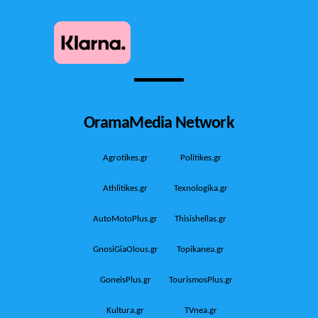
OramaMedia Network
Agrotikes.gr
Politikes.gr
Athlitikes.gr
Texnologika.gr
AutoMotoPlus.gr
Thisishellas.gr
GnosiGiaOlous.gr
Topikanea.gr
GoneisPlus.gr
TourismosPlus.gr
Kultura.gr
TVnea.gr