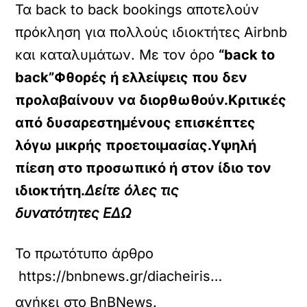
Τα back to back bookings αποτελούν
πρόκληση για πολλούς ιδιοκτήτες Airbnb
και καταλυμάτων. Με τον όρο
“back to
back”
Φθορές ή ελλείψεις που δεν
προλαβαίνουν να διορθωθούν.
Κριτικές
από δυσαρεστημένους επισκέπτες
λόγω μικρής προετοιμασίας.
Υψηλή
πίεση στο προσωπικό ή στον ίδιο τον
ιδιοκτήτη.
Δείτε όλες τις
δυνατότητες
ΕΔΩ
Το πρωτότυπο άρθρο
https://bnbnews.gr/diacheirisi-akiniton/33332/airbnb-back-to-back-bookings-efkairia-i-proklisi/
ανήκει στο
BnBNews
.