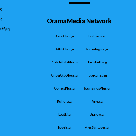
ς.
OramaMedia Network
ίς
πλήρη
Agrotikes.gr
Politikes.gr
Athlitikes.gr
Texnologika.gr
AutoMotoPlus.gr
Thisishellas.gr
GnosiGiaOlous.gr
Topikanea.gr
GoneisPlus.gr
TourismosPlus.gr
Kultura.gr
TVnea.gr
Loatki.gr
Upnow.gr
Loveis.gr
VresSyntages.gr