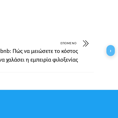
CF%84%CE%AC-%CE%B5%CE%AF%CE%BD%C
ΕΠΌΜΕΝΟ
›
irbnb: Πώς να μειώσετε το κόστος
να χαλάσει η εμπειρία φιλοξενίας