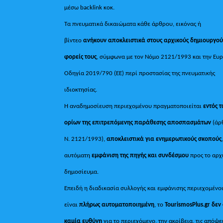
μέσω backlink κοκ.
Τα πνευματικά δικαιώματα κάθε άρθρου, εικόνας ή
βίντεο
ανήκουν αποκλειστικά στους αρχικούς δημιουργού
φορείς τους
, σύμφωνα με τον Νόμο 2121/1993 και την Ευ
Οδηγία 2019/790 (ΕΕ) περί προστασίας της πνευματικής
ιδιοκτησίας.
Η αναδημοσίευση περιεχομένου πραγματοποιείται
εντός 
ορίων της επιτρεπόμενης παράθεσης αποσπασμάτων
(άρ
Ν. 2121/1993),
αποκλειστικά για ενημερωτικούς σκοπούς
αυτόματη
εμφάνιση της πηγής και συνδέσμου
προς το αρχ
δημοσίευμα.
Επειδή η διαδικασία συλλογής και εμφάνισης περιεχομένο
είναι
πλήρως αυτοματοποιημένη
, το
TourismosPlus.gr
δεν
καμία ευθύνη
για το περιεχόμενο, την ακρίβεια, τις απόψε