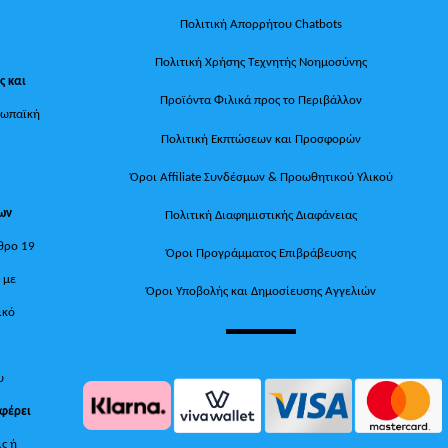
Πολιτική Απορρήτου Chatbots
Πολιτική Χρήσης Τεχνητής Νοημοσύνης
ς και
Προϊόντα Φιλικά προς το Περιβάλλον
ρωπαϊκή
Πολιτική Εκπτώσεων και Προσφορών
Όροι Affiliate Συνδέσμων & Προωθητικού Υλικού
των
Πολιτική Διαφημιστικής Διαφάνειας
θρο 19
Όροι Προγράμματος Επιβράβευσης
, με
Όροι Υποβολής και Δημοσίευσης Αγγελιών
ικό
υ
 φέρει
ις ή