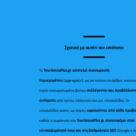
Σχετικά με αυτόν τον ιστότοπο
Το
TourismosPlus.gr
αποτελεί συσσωρευτή
περιεχομένου
(aggregator), ως εκ τούτου τα άρθρα, εικόνες
τυχόν ενσωματωμένα βίντεο
συλλέγονται και προβάλλοντ
αυτόματα
από τρίτες, ελληνικές και μη, ιστοσελίδες. Οι
ιστοσελίδες αυτές, ως πηγές,
ωφελούνται από κάθε προβ
καθώς η εμφάνιση στο
TourismosPlus
.
gr συνεισφέρει στην
επισκεψιμότητά τους και στη βαθμολογία SEO
(Google κ.λ