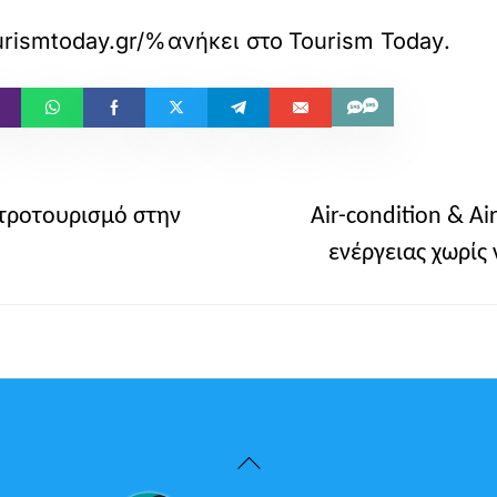
w.tourismtoday.gr/%CE%B1%CF%85%
ανήκει στο
Tourism Today
.
στροτουρισμό στην
Air-condition & A
ενέργειας χωρίς 
Back