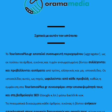
Top
Σχετικά με αυτόν τον ιστότοπο
Το
TourismosPlus.gr
αποτελεί συσσωρευτή περιεχομένου
(aggregator), ως
εκ τούτου τα άρθρα, εικόνες και τυχόν ενσωματωμένα βίντεο
συλλέγονται
και προβάλλονται αυτόματα
από τρίτες, ελληνικές και μη, ιστοσελίδες. Οι
ιστοσελίδες αυτές, ως πηγές,
ωφελούνται από κάθε προβολή
, καθώς η
εμφάνιση στο
TourismosPlus
.
gr συνεισφέρει στην επισκεψιμότητά τους
και στη βαθμολογία SEO
(Google κ.λπ.) μέσω backlink κοκ.
Τα πνευματικά δικαιώματα κάθε άρθρου, εικόνας ή βίντεο
ανήκουν
αποκλειστικά στους αρχικούς δημιουργούς και φορείς τους
, σύμφωνα με