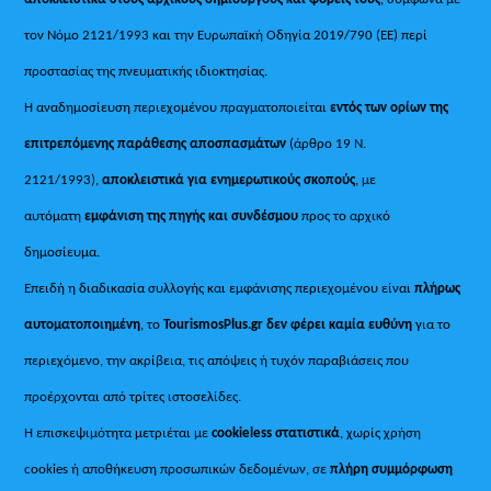
τον Νόμο 2121/1993 και την Ευρωπαϊκή Οδηγία 2019/790 (ΕΕ) περί
προστασίας της πνευματικής ιδιοκτησίας.
Η αναδημοσίευση περιεχομένου πραγματοποιείται
εντός των ορίων της
επιτρεπόμενης παράθεσης αποσπασμάτων
(άρθρο 19 Ν.
2121/1993),
αποκλειστικά για ενημερωτικούς σκοπούς
, με
αυτόματη
εμφάνιση της πηγής και συνδέσμου
προς το αρχικό
δημοσίευμα.
Επειδή η διαδικασία συλλογής και εμφάνισης περιεχομένου είναι
πλήρως
αυτοματοποιημένη
, το
TourismosPlus.gr
δεν φέρει καμία ευθύνη
για το
περιεχόμενο, την ακρίβεια, τις απόψεις ή τυχόν παραβιάσεις που
προέρχονται από τρίτες ιστοσελίδες.
Η επισκεψιμότητα μετριέται με
cookieless στατιστικά
, χωρίς χρήση
cookies ή αποθήκευση προσωπικών δεδομένων, σε
πλήρη συμμόρφωση