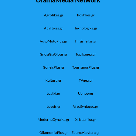
Agrotikes.gr
Politikes.gr
Athlitikes.gr
Texnologika.gr
AutoMotoPlus.gr
Thisishellas.gr
GnosiGiaOlous.gr
Topikanea.gr
GoneisPlus.gr
TourismosPlus.gr
Kultura.gr
TVnea.gr
Loatki.gr
Upnow.gr
Loveis.gr
VresSyntages.gr
ModernaGynaika.gr
Xristianika.gr
OikonomiaPlus.gr
ZoumeKalytera.gr