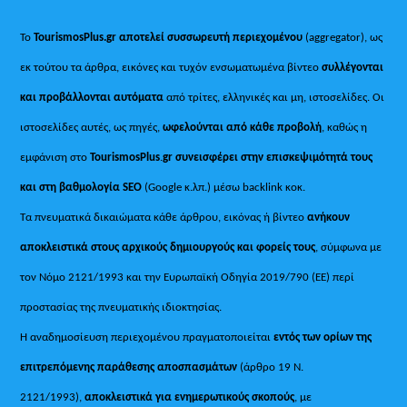
Το
TourismosPlus.gr
αποτελεί συσσωρευτή περιεχομένου
(aggregator), ως
εκ τούτου τα άρθρα, εικόνες και τυχόν ενσωματωμένα βίντεο
συλλέγονται
και προβάλλονται αυτόματα
από τρίτες, ελληνικές και μη, ιστοσελίδες. Οι
ιστοσελίδες αυτές, ως πηγές,
ωφελούνται από κάθε προβολή
, καθώς η
εμφάνιση στο
TourismosPlus
.
gr συνεισφέρει στην επισκεψιμότητά τους
και στη βαθμολογία SEO
(Google κ.λπ.) μέσω backlink κοκ.
Τα πνευματικά δικαιώματα κάθε άρθρου, εικόνας ή βίντεο
ανήκουν
αποκλειστικά στους αρχικούς δημιουργούς και φορείς τους
, σύμφωνα με
τον Νόμο 2121/1993 και την Ευρωπαϊκή Οδηγία 2019/790 (ΕΕ) περί
προστασίας της πνευματικής ιδιοκτησίας.
Η αναδημοσίευση περιεχομένου πραγματοποιείται
εντός των ορίων της
επιτρεπόμενης παράθεσης αποσπασμάτων
(άρθρο 19 Ν.
2121/1993),
αποκλειστικά για ενημερωτικούς σκοπούς
, με