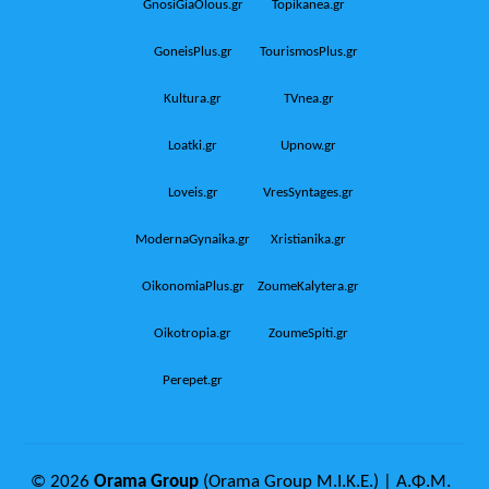
GnosiGiaOlous.gr
Topikanea.gr
GoneisPlus.gr
TourismosPlus.gr
Kultura.gr
TVnea.gr
Loatki.gr
Upnow.gr
Loveis.gr
VresSyntages.gr
ModernaGynaika.gr
Xristianika.gr
OikonomiaPlus.gr
ZoumeKalytera.gr
Oikotropia.gr
ZoumeSpiti.gr
Perepet.gr
© 2026
Orama Group
(Orama Group Μ.Ι.Κ.Ε.) | Α.Φ.Μ.