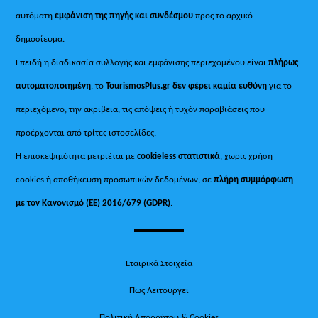
αυτόματη
εμφάνιση της πηγής και συνδέσμου
προς το αρχικό
δημοσίευμα.
Επειδή η διαδικασία συλλογής και εμφάνισης περιεχομένου είναι
πλήρως
αυτοματοποιημένη
, το
TourismosPlus.gr
δεν φέρει καμία ευθύνη
για το
περιεχόμενο, την ακρίβεια, τις απόψεις ή τυχόν παραβιάσεις που
προέρχονται από τρίτες ιστοσελίδες.
Η επισκεψιμότητα μετριέται με
cookieless στατιστικά
, χωρίς χρήση
cookies ή αποθήκευση προσωπικών δεδομένων, σε
πλήρη συμμόρφωση
με τον Κανονισμό (ΕΕ) 2016/679 (GDPR)
.
Εταιρικά Στοιχεία
Πως Λειτουργεί
Πολιτική Απορρήτου & Cookies