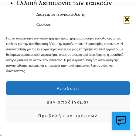
Ελλιπή λειτουργία των καμερών
παρακολούθησης.
Διαχείριση Συγκατάθεσης
Cookies
Χρήση παρωχημένων τεχνολογικών
μέσων ασφαλείας.
Για να παρέχουμε την καλύτερη εμπειρία, χρησιμοποιούμε τεχνολογίες όπως
cookies για την αποθήκευση ή/και την πρόσβαση σε πληροφορίες συσκευών. Η
συγκατάθεση για τις εν λόγω τεχνολογίες θα μας επιτρέψει να επεξεργαστούμε
Υποστελέχωση προσωπικού
δεδομένα προσωπικού χαρακτήρα, όπως συμπεριφορά περιήγησης ή μοναδικά
αναγνωριστικά σε αυτόν τον ιστότοπο. Η μη συγκατάθεση ή η ανάκληση της
ασφαλείας και ελέγχου.
συγκατάθεσης, μπορεί να επηρεάσει αρνητικά ορισμένες λειτουργίες και
δυνατότητες.
Διαβάστε επίσης:
Αποδοχή
Πολυταξιδεμένος
Δεν αποδέχομαι
blogger επισκέπτεται την
Προβολή προτιμήσεων
Κάλυμνο και...παθαίνει
πλάκα!