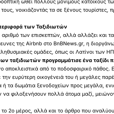
ροοπτική ωθεί πολλούς μόνιμους κατοίκους 
τους, νοικιάζοντάς τα σε ξένους τουρίστες,
μπεριφορά των Ταξιδιωτών
αριθμό των επισκεπτών, αλλά αλλάζει και τα 
ρευνες της
Airbnb στο BnBNews.gr
, η διοργάν
πληθυσμιακές ομάδες, όπως οι Λατίνοι των ΗΠ
των ταξιδιωτών προγραμμάτισε ένα ταξίδι 
νο αποκλειστικά από το ποδοσφαιρικό πάθος. 
ε την ευρύτερη οικογένειά του ή μεγάλες παρέ
α ή τα δωμάτια ξενοδοχείων προς μεγάλα, ενι
ύν να φιλοξενήσουν πολλά άτομα μαζί, μειών
 το 2ο μέρος, αλλά και το άρθρο που αναλύου