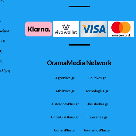
ικό
υ
 φέρει
ις ή
ς.
OramaMedia Network
ίς
πλήρη
Agrotikes.gr
Politikes.gr
Athlitikes.gr
Texnologika.gr
AutoMotoPlus.gr
Thisishellas.gr
GnosiGiaOlous.gr
Topikanea.gr
GoneisPlus.gr
TourismosPlus.gr