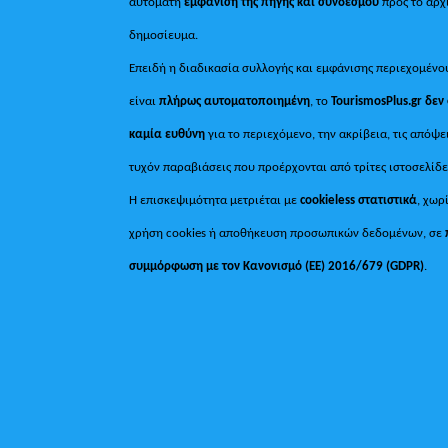
αυτόματη
εμφάνιση της πηγής και συνδέσμου
προς το αρχ
δημοσίευμα.
Επειδή η διαδικασία συλλογής και εμφάνισης περιεχομένο
είναι
πλήρως αυτοματοποιημένη
, το
TourismosPlus.gr
δεν
καμία ευθύνη
για το περιεχόμενο, την ακρίβεια, τις απόψε
τυχόν παραβιάσεις που προέρχονται από τρίτες ιστοσελίδε
Η επισκεψιμότητα μετριέται με
cookieless στατιστικά
, χωρ
χρήση cookies ή αποθήκευση προσωπικών δεδομένων, σε
συμμόρφωση με τον Κανονισμό (ΕΕ) 2016/679 (GDPR)
.