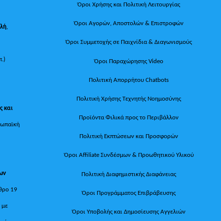
Όροι Χρήσης και Πολιτική Λειτουργίας
Όροι Αγορών, Αποστολών & Επιστροφών
ολή
,
Όροι Συμμετοχής σε Παιχνίδια & Διαγωνισμούς
π.)
Όροι Παραχώρησης Video
Πολιτική Απορρήτου Chatbots
Πολιτική Χρήσης Τεχνητής Νοημοσύνης
ς και
Προϊόντα Φιλικά προς το Περιβάλλον
ρωπαϊκή
Πολιτική Εκπτώσεων και Προσφορών
Όροι Affiliate Συνδέσμων & Προωθητικού Υλικού
των
Πολιτική Διαφημιστικής Διαφάνειας
θρο 19
Όροι Προγράμματος Επιβράβευσης
, με
Όροι Υποβολής και Δημοσίευσης Αγγελιών