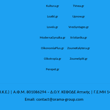
Kultura.gr
TVnea.gr
Loatki.gr
Upnow.gr
Loveis.gr
VresSyntages.gr
ModernaGynaika.gr
Xristianika.gr
OikonomiaPlus.gr
ZoumeKalytera.gr
Oikotropia.gr
ZoumeSpiti.gr
Perepet.gr
.Κ.Ε.) | Α.Φ.Μ. 801086294 – Δ.Ο.Υ. ΚΕΦΟΔΕ Αττικής | Γ.Ε.ΜΗ 
Email: contact@orama-group.com