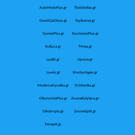
AutoMotoPlus.gr
Thisishellas.gr
GnosiGiaOlous.gr
Topikanea.gr
GoneisPlus.gr
TourismosPlus.gr
Kultura.gr
TVnea.gr
Loatki.gr
Upnow.gr
Loveis.gr
VresSyntages.gr
ModernaGynaika.gr
Xristianika.gr
OikonomiaPlus.gr
ZoumeKalytera.gr
Oikotropia.gr
ZoumeSpiti.gr
Perepet.gr