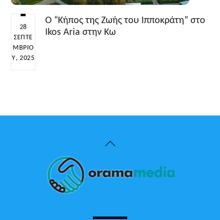
O “Κήπος της Ζωής του Ιπποκράτη” στο
28
Ikos Aria στην Κω
ΣΕΠΤΕ
ΜΒΡΊΟ
Υ, 2025
Back
To
Top