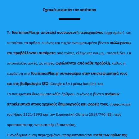
Σχετικά με αυτόν τον ιστότοπο
Το
TourismosPlus.gr
αποτελεί συσσωρευτή περιεχομένου
(aggregator), ως
εκ τούτου τα άρθρα, εικόνες και τυχόν ενσωματωμένα βίντεο
συλλέγονται
και προβάλλονται αυτόματα
από τρίτες, ελληνικές και μη, ιστοσελίδες. Οι
ιστοσελίδες αυτές, ως πηγές,
ωφελούνται από κάθε προβολή
, καθώς η
εμφάνιση στο
TourismosPlus
.
gr συνεισφέρει στην επισκεψιμότητά τους
και στη βαθμολογία SEO
(Google κ.λπ.) μέσω backlink κοκ.
Τα πνευματικά δικαιώματα κάθε άρθρου, εικόνας ή βίντεο
ανήκουν
αποκλειστικά στους αρχικούς δημιουργούς και φορείς τους
, σύμφωνα με
τον Νόμο 2121/1993 και την Ευρωπαϊκή Οδηγία 2019/790 (ΕΕ) περί
προστασίας της πνευματικής ιδιοκτησίας.
Η αναδημοσίευση περιεχομένου πραγματοποιείται
εντός των ορίων της