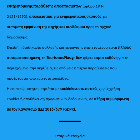
επιτρεπόμενης παράθεσης αποσπασμάτων
(άρθρο 19 Ν.
2121/1993),
αποκλειστικά για ενημερωτικούς σκοπούς
, με
αυτόματη
εμφάνιση της πηγής και συνδέσμου
προς το αρχικό
δημοσίευμα.
Επειδή η διαδικασία συλλογής και εμφάνισης περιεχομένου είναι
πλήρως
αυτοματοποιημένη
, το
TourismosPlus.gr
δεν φέρει καμία ευθύνη
για το
περιεχόμενο, την ακρίβεια, τις απόψεις ή τυχόν παραβιάσεις που
προέρχονται από τρίτες ιστοσελίδες.
Η επισκεψιμότητα μετριέται με
cookieless στατιστικά
, χωρίς χρήση
cookies ή αποθήκευση προσωπικών δεδομένων, σε
πλήρη συμμόρφωση
με τον Κανονισμό (ΕΕ) 2016/679 (GDPR)
.
Εταιρικά Στοιχεία