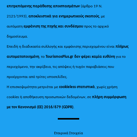
επιτρεπόμενης παράθεσης αποσπασμάτων
(άρθρο 19 Ν.
2121/1993),
αποκλειστικά για ενημερωτικούς σκοπούς
, με
αυτόματη
εμφάνιση της πηγής και συνδέσμου
προς το αρχικό
δημοσίευμα.
Επειδή η διαδικασία συλλογής και εμφάνισης περιεχομένου είναι
πλήρως
αυτοματοποιημένη
, το
TourismosPlus.gr
δεν φέρει καμία ευθύνη
για το
περιεχόμενο, την ακρίβεια, τις απόψεις ή τυχόν παραβιάσεις που
προέρχονται από τρίτες ιστοσελίδες.
Η επισκεψιμότητα μετριέται με
cookieless στατιστικά
, χωρίς χρήση
cookies ή αποθήκευση προσωπικών δεδομένων, σε
πλήρη συμμόρφωση
με τον Κανονισμό (ΕΕ) 2016/679 (GDPR)
.
Εταιρικά Στοιχεία