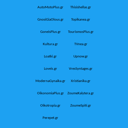
AutoMotoPlus.gr
Thisishellas.gr
GnosiGiaOlous.gr
Topikanea.gr
GoneisPlus.gr
TourismosPlus.gr
Kultura.gr
TVnea.gr
Loatki.gr
Upnow.gr
Loveis.gr
VresSyntages.gr
ModernaGynaika.gr
Xristianika.gr
OikonomiaPlus.gr
ZoumeKalytera.gr
Oikotropia.gr
ZoumeSpiti.gr
Perepet.gr