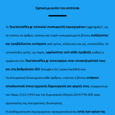
Σχετικά με αυτόν τον ιστότοπο
Το
TourismosPlus.gr
αποτελεί συσσωρευτή περιεχομένου
(aggregator), ως
εκ τούτου τα άρθρα, εικόνες και τυχόν ενσωματωμένα βίντεο
συλλέγονται
και προβάλλονται αυτόματα
από τρίτες, ελληνικές και μη, ιστοσελίδες. Οι
ιστοσελίδες αυτές, ως πηγές,
ωφελούνται από κάθε προβολή
, καθώς η
εμφάνιση στο
TourismosPlus
.
gr συνεισφέρει στην επισκεψιμότητά τους
και στη βαθμολογία SEO
(Google κ.λπ.) μέσω backlink κοκ.
Τα πνευματικά δικαιώματα κάθε άρθρου, εικόνας ή βίντεο
ανήκουν
αποκλειστικά στους αρχικούς δημιουργούς και φορείς τους
, σύμφωνα με
τον Νόμο 2121/1993 και την Ευρωπαϊκή Οδηγία 2019/790 (ΕΕ) περί
προστασίας της πνευματικής ιδιοκτησίας.
Η αναδημοσίευση περιεχομένου πραγματοποιείται
εντός των ορίων της